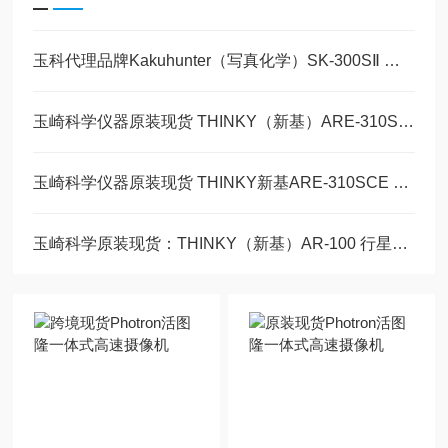
玉科代理品牌Kakuhunter（写真化学）SK‑300SⅡ 行星式搅拌脱泡机 进口现货
玉崎科学仪器原装现货 THINKY（新基）ARE‑310SCE 行星搅拌脱泡机
玉崎科学仪器原装现货 THINKY新基ARE‑310SCE 行星搅拌脱泡机
玉崎科学原装现货：THINKY（新基）AR‑100 行星离心搅拌脱泡机