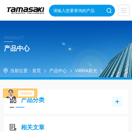
PRODUCT
产品中心
当前位置：
首页
产品中心
VIBRA新光
产品分类
相关文章