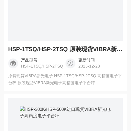
HSP-1TSQ/HSP-2TSQ 原装现货VIBRA新光电子高精度电子平台秤
产品型号
更新时间
HSP-1TSQ/HSP-2TSQ
2025-12-23
原装现货VIBRA新光电子 HSP-1TSQ/HSP-2TSQ 高精度电子平
台秤 原装现货VIBRA新光电子高精度电子平台秤