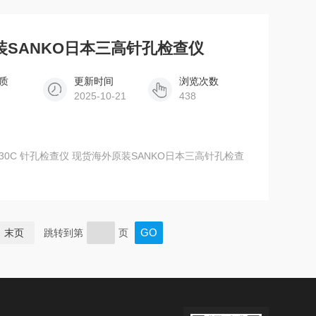
原装SANKO日本三高针孔检查仪
质
更新时间
浏览次数
2025-10-21
438
末页
跳转到第
页