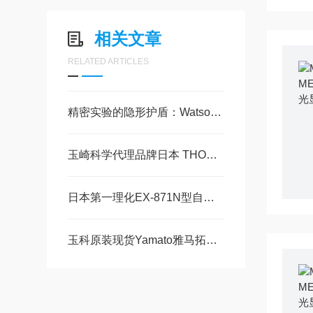
相关文章
RELATED ARTICLES
精密实验的隐形护盾：Watson沃森移液滤芯长吸头技术全解析
玉崎科学代理品牌日本 THOMAS托马斯科学TRL-080II 二元制冷超低温恒温水槽
日本第一理化EX-871N型自动熔点测试仪的技术特性及应用研究
玉科原装现货Yamato雅马拓AutoStill® WGS201纯水生产系统蒸馏水生产系统