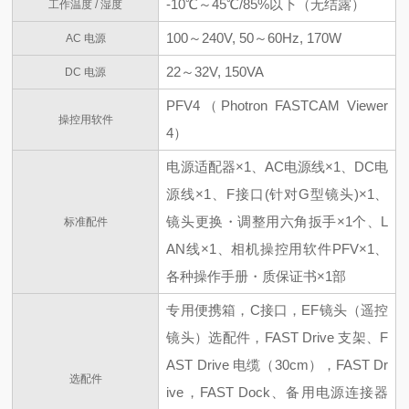
-10℃～45℃/85%以下（无结露）
工作温度 / 湿度
100～240V, 50～60Hz, 170W
AC 电源
22～32V, 150VA
DC 电源
PFV4（Photron FASTCAM Viewer
操控用软件
4）
电源适配器×1、AC电源线×1、DC电
源线×1、F接口(针对G型镜头)×1、
镜头更换・调整用六角扳手×1个、L
标准配件
AN线×1、相机操控用软件PFV×1、
各种操作手册・质保证书×1部
专用便携箱，C接口，EF镜头（遥控
镜头）选配件，FAST Drive 支架、F
AST Drive 电缆（30cm），FAST Dr
选配件
ive，FAST Dock、备用电源连接器