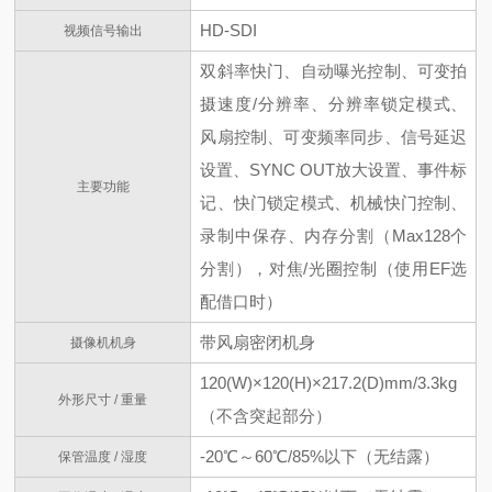
HD-SDI
视频信号输出
双斜率快门、自动曝光控制、可变拍
摄速度/分辨率、分辨率锁定模式、
风扇控制、可变频率同步、信号延迟
设置、SYNC OUT放大设置、事件标
主要功能
记、快门锁定模式、机械快门控制、
录制中保存、内存分割（Max128个
分割），对焦/光圈控制（使用EF选
配借口时）
带风扇密闭机身
摄像机机身
120(W)×120(H)×217.2(D)mm/3.3kg
外形尺寸 / 重量
（不含突起部分）
-20℃～60℃/85%以下（无结露）
保管温度 / 湿度