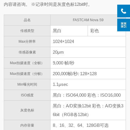
内容请咨询。 ※记录时间是灰度色标12bit时。
品名
FASTCAM Nova S9
黑白
彩色
传感类型
1024×1024
Max分辨率
20μm
传感器像素
9,000 帧/秒
Max拍摄速度（全帧）
200,000帧/秒: 128×128
Max拍摄速度（分帧）
1.1μsec
Min曝光时间
黑白：ISO64,000 彩色：ISO16,000
ISO感度
黑白：A/D変換12bit 彩色：A/D变换3
灰度色标
6bit（RGB各12bit）
8、16、32、64、128GB可选
内存容量