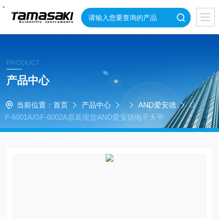
・
・
・
・
PRODUCT
产品中心
当前位置：
首页
产品中心
AND爱安德
G
F-6001A/GF-6002A原装现货AND爱安德电子天平