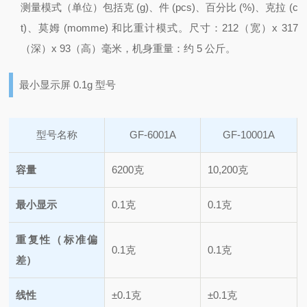
测量模式（单位）包括克 (g)、件 (pcs)、百分比 (%)、克拉 (c
t)、莫姆 (momme) 和比重计模式。
尺寸：212（宽）x 317
（深）x 93（高）毫米，机身重量：约 5 公斤。
最小显示屏 0.1g 型号
型号名称
GF-6001A
GF-10001A
容量
6200克
10,200克
最小显示
0.1克
0.1克
重复性（标准偏
0.1克
0.1克
差）
线性
±0.1克
±0.1克