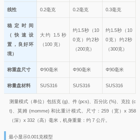
线性
0.2毫克
0.2毫克
0.3毫克
稳定时间
约1.5秒（10
约1.5秒（10
（快速设
大约 1.5 秒
0克）
约2秒
0克）
约2秒
置，良好环
（100 克）
（200克）
（300克）
境）
称重盘尺寸
Φ90毫米
Φ90毫米
Φ90毫米
称量盘材料
SUS316
SUS316
SUS316
测量模式（单位）包括克 (g)、件 (pcs)、百分比 (%)、克拉 (c
t)、莫姆 (momme) 和比重计模式。
尺寸：259（宽）x 358
（深）x 332（高）毫米，机身重量：约 7 公斤。
最小显示0.001克模型