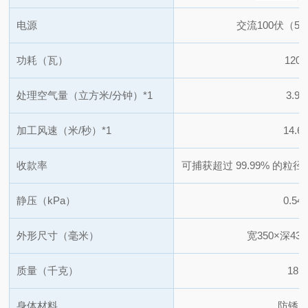
电源
交流100伏（50
功耗（瓦）
120
处理空气量（立方米/分钟）
*1
3.9
加工风速（米/秒）
*1
14.6
收款率
可捕获超过 99.99% 的粒径
静压（kPa）
0.54
外形尺寸（毫米）
宽350×深435
质量（千克）
18
身体材料
防锈