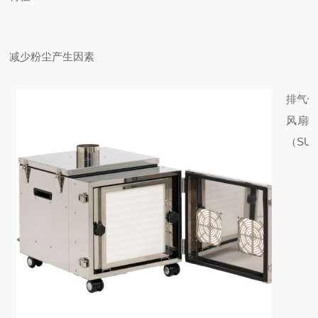
减少粉尘产生因素
排气侧
风扇
（SU