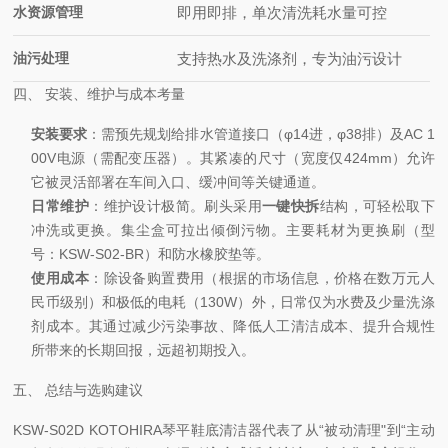
水资源管理
即用即排，单次清洗耗水量可控
油污处理
支持热水及洗涤剂，专为油污设计
四、 安装、维护与成本考量
安装要求
：需预先规划给排水管道接口（φ14进，φ38排）及AC 1
00V电源（需配变压器）。其紧凑的尺寸（宽度仅424mm）允许
它被灵活部署在车间入口、缓冲间等关键通道。
日常维护
：维护设计极简。刷头采用
一键快拆
结构，可轻松取下
冲洗或更换。集尘盒可拉出倾倒污物。主要耗材为更换刷（型
号：KSW-S02-BR）和防水橡胶垫等。
使用成本
：除设备购置费用（根据的市场信息，价格在数万元人
民币级别）和极低的电耗（130W）外，日常仅为水费及少量洗涤
剂成本。其通过减少污染事故、降低人工清洁成本、提升合规性
所带来的长期回报，远超初期投入。
五、 总结与选购建议
KSW-S02D KOTOHIRA琴平鞋底清洁器代表了从“被动清理"到“主动