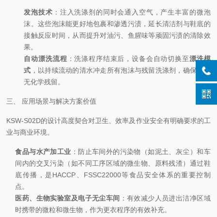
发泡技术
：注入洗涤剂的同时会通入空气，产生丰富的微泡
沫。这些泡沫能更好地包裹和渗透污渍，延长清洁剂与鞋底的
接触反应时间，从而提升对油污、鱼腥味等顽固污渍的清除效
果。
自动漂洗流程
：洗涤程序结束后，设备会自动切换至
漂洗模
式
，以持续流动的清水冲走所有泡沫与残留洗涤剂，确保鞋底
无化学残留。
三、 应用场景与解决方案价值
KSW-S02D的设计高度契合对卫生、效率及作业安全有明确要求的工
业与商业环境。
食品与水产加工业
：防止车间外的污染物（如泥土、灰尘）和车
间内的交叉污染（如不同工序区域的微生物、原料残渣）通过鞋
底传播，是HACCP、FSSC22000等食品安全体系的重要控制
点。
医药、生物实验室及电子无尘车间
：有效减少人员进出洁净区域
时携带的微粒和微生物，作为更衣程序的有效补充。