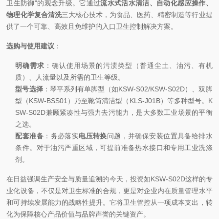
卫生防御"的观念升级。它通过
流水式活水清洁、自动化感应操作、
物理化学复合清洗
三大核心技术，为食品、医药、精密制造等行业提
供了一个可靠、高效且免维护的入口卫生控制解决方案。
选购与使用建议
：
明确需求
：确认使用场景的污渍类型（普通尘土、油污、有机
质）、人流量以及所需的卫生等级。
型号选择
：琴平系列有单脚型（如KSW-S02/KSW-S02D）、双脚
型（KSW-BSS01）乃至靴筒清洁型（KLS-J01B）等多种型号。K
SW-S02D兼顾紧凑性与强力去污能力，是大多数工业场景的平衡
之选。
配套准备
：务必落实
电压转换
问题，并确保安装位置具备给排水
条件。对于油污严重区域，可提前准备热水接口和专用工业洗涤
剂。
在日益强调生产安全与质量追溯的今天，投资如KSW-S02D这样的专
业化设备，不仅是对卫生标准的合规，更是对企业内在质量管理水平
和可持续发展能力的战略性提升。它将卫生管控从一项成本支出，转
化为保障核心产品价值与品牌声誉的关键资产。