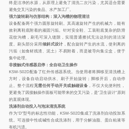
终是洁净的水源，从原理上避免了清洗二次污染，尤其适合需要
避免交叉污染的食品、水产加工厂。
强力旋转刷与仿形结构：深入沟槽的物理清洁
设备配备两个强力圆形旋转刷。其高速旋转产生的机械力，能有
效剥离鞋底附着的顽固污垢。针对安全鞋、工装鞋底复杂的防滑
花纹沟槽，刷毛可深入缝隙，实现普通擦拭无法达到的清洁深
度。刷头部分采用
倾斜式设计
，配合旋转产生的水流，使剥离的
污垢（如食材残渣、泥土）不易附着，而是被导向集尘盒，便于
集中处理。
非接触式传感器启停：全自动卫生操作
KSW-S02D配备了红外传感器系统。当使用者将脚移至清洗槽上
方时，设备自动启动供水、刷子开始旋转；脚移开后，自动停
止。整个流程
无需任何手动开关或触碰设备
，不仅大化便利性，
更避免了因接触操作面板可能带来的交叉污染，是“卫生设计"原则
的直观体现。
洗涤剂自动投入与泡沫清洗系统
作为“D"型号的标志性功能，KSW-S02D集成了洗涤剂自动投加系
统。可连接中性或碱性合成洗涤剂，用于分解油脂、蛋白粘液等
有机污渍。