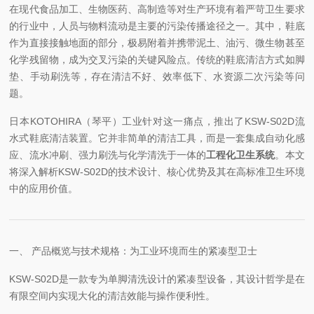
在现代食品加工、生物医药、高制造等对生产环境有着严苛卫生要求
的行业中，人员与物料流动是主要的污染传播途径之一。其中，鞋底
作为直接接触地面的部分，极易附着并携带泥土、油污、微生物甚至
化学残留物，成为交叉污染的关键风险点。传统的鞋底清洁方式如脚
垫、手动刷洗等，存在清洁不好、效率低下、水资源二次污染等问
题。
日本KOTOHIRA（琴平）工业针对这一痛点，推出了KSW-S02D流
水式鞋底清洁装置。它并非简单的清洁工具，而是一套集成自动化感
应、流水冲刷、强力刷洗与化学清洗于一体的
工程化卫生系统
。本文
将深入解析KSW-S02D的技术设计、核心优势及其在高标准卫生环境
中的应用价值。
一、 产品概览与技术规格：为工业环境而生的紧凑型卫士
KSW-S02D是一款专为单脚清洗设计的紧凑型设备，其设计哲学是在
有限空间内实现大化的清洁效能与操作便利性。