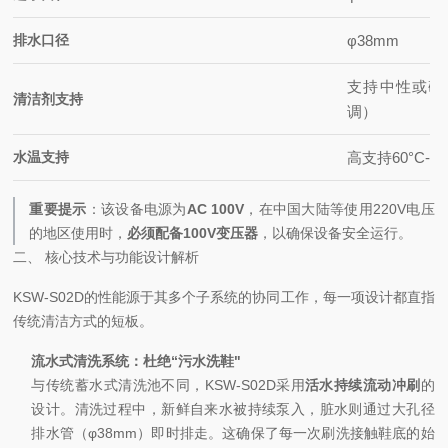
排水口径
φ38mm
支持中性或碱
清洁剂支持
调）
水温支持
高支持60°C-
重要提示
：该设备电源为
AC 100V
，在中国大陆等使用220V电压
的地区使用时，
必须配备100V变压器
，以确保设备安全运行。
二、 核心技术与功能设计解析
KSW-S02D的性能源于其多个子系统的协同工作，每一项设计都直指
传统清洁方式的短板。
流水式清洗系统：杜绝“污水洗鞋"
与传统蓄水式清洗池不同，KSW-S02D采用
活水持续流动冲刷
的
设计。清洗过程中，新鲜自来水被持续泵入，脏水则通过大孔径
排水管（φ38mm）即时排走。这确保了每一次刷洗接触鞋底的始