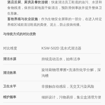
酒店后厨、厨房及餐饮连锁
：快速清洁员工鞋底的油污、水渍和
食物残渣，保持后厨地面干燥清洁，预防滑倒事故并提升整体卫
生形象。
畜牧养殖与农业设施
：作为生物安全屏障的一部分，在进入特定
养殖区域前清洁鞋底的粪便、泥土，防止疫病传播。
与传统方式的对比优势
对比维度
KSW-S02D 流水式清洁器
清洁水源
持续流动活水，始终洁净
旋转刷物理摩擦+洗涤剂化学分解，深入
清洁效果
沟槽
卫生水平
非接触自动感应，无交叉污染风险
维护频率
倾斜设计，污物易排，集尘盒清理方便