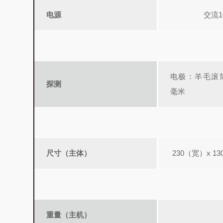
电源
交流10
电极：羊毛滚筒式
探测
毫米
尺寸（主体）
230（宽）x 1
重量（主机）