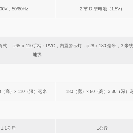
0V，50/60Hz
2 节 D 型电池（1.5V）
，φ65 x 110
手柄：PVC，内置警示灯，φ28 x 180 毫米，3 米
地线
30（高）x 110（深）毫米
180（宽）x 80（高）x 90（深）
1.1公斤
1公斤