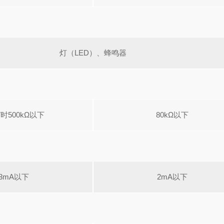
灯（LED）、蜂鸣器
V时500kΩ以下
80kΩ以下
3mA以下
2mA以下