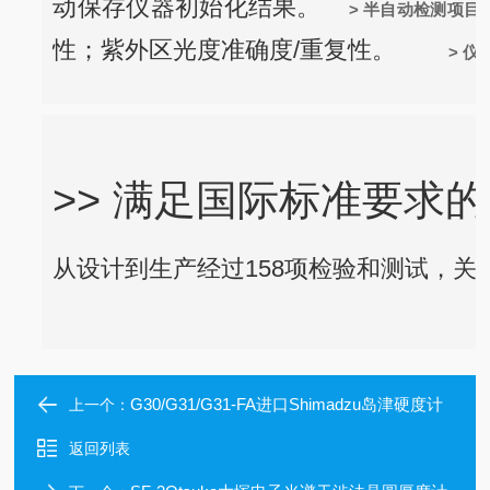
动保存仪器初始化结果。
> 半自动检测项目
性；紫外区光度准确度/重复性。
> 
>> 满足国际标准要求
从设计到生产经过158项检验和测试，关
G30/G31/G31-FA进口Shimadzu岛津硬度计
上一个：
返回列表