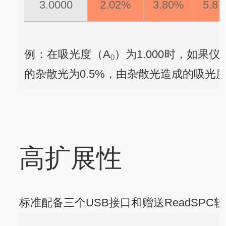
3.0000
2.02%
3.80%
5.8
例：在吸光度（A
）为1.000时，如果
0
的杂散光为0.5%，由杂散光造成的吸光
高扩展性
标准配备三个USB接口和赠送ReadSPC