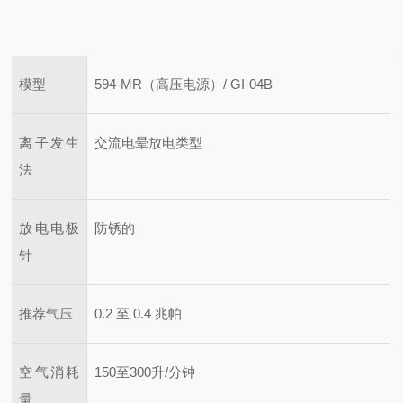
模型
594-MR（高压电源）/ GI-04B
离子发生
交流电晕放电类型
法
放电电极
防锈的
针
推荐气压
0.2 至 0.4 兆帕
空气消耗
150至300升/分钟
量