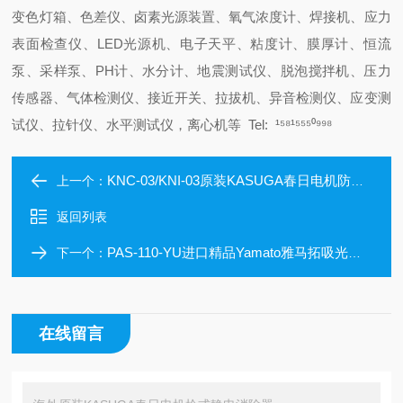
变色灯箱、色差仪、卤素光源装置、氧气浓度计、焊接机、应力
表面检查仪、LED光源机、电子天平、粘度计、膜厚计、恒流
泵、采样泵、PH计、水分计、地震测试仪、脱泡搅拌机、压力
传感器、气体检测仪、接近开关、拉拔机、异音检测仪、应变测
试仪、拉针仪、水平测试仪，离心机等 Tel: ¹⁵⁸¹⁵⁵⁵⁰⁹⁹⁸
KNC-03/KNI-03原装KASUGA春日电机防爆型静电消除器
上一个：
返回列表
PAS-110-YU进口精品Yamato雅马拓吸光光度计
下一个：
在线留言