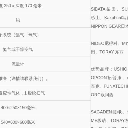
 250 x 深度 170 毫米
SIBATA柴田、SU
杉山、Kakuhunt
铝
NIPPON GEAR
 个系统（氩气，氧气）
NIDEC尼得科、MI
氮气或干燥空气
田、TORAY 东丽
流量计
优势品牌：USHI
OPCON拓普康、A
准备（详情请联系我们）。
泰克、FUNATEC
种反应性气体，1 股吹扫气
ORC欧阿西
400×250×150毫米
SAGADEN嵯峨、S
ME坂诘、TORAY
540×600×600毫米