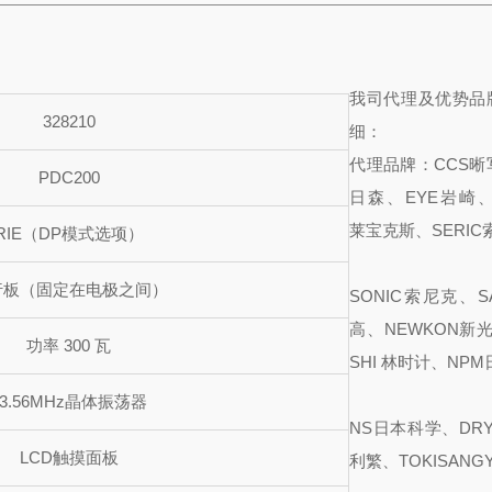
我
司代理及优势品
328210
细：
代理品牌：CCS晰
PDC200
日森、EYE岩崎、
莱宝克斯、SERIC
RIE（DP模式选项）
行板（固定在电极之间）
SONIC索尼克、S
高、NEWKON新光
功率 300 瓦
SHI 林时计、NPM
13.56MHz晶体振荡器
NS日本科学、DRY-
LCD触摸面板
利繁、TOKISANG