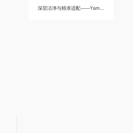
深层洁净与精准适配——Yamato雅马拓AW31移液管清洗器工作原理解析