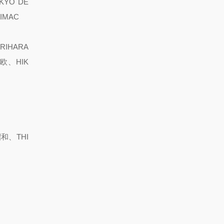
YO DE
IMAC
RIHARA
欧、HIK
和、THI