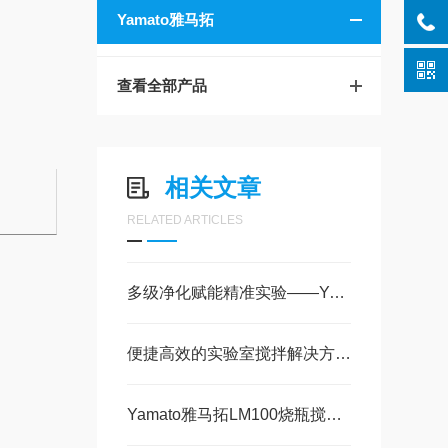
Yamato雅马拓
查看全部产品
相关文章
RELATED ARTICLES
多级净化赋能精准实验——Yamato雅马拓WG252纯水制造装置工作原理解析
便捷高效的实验室搅拌解决方案——Yamato雅马拓MT-31触动式搅拌器技术解析
Yamato雅马拓LM100烧瓶搅拌器 技术参数及核心特性解析