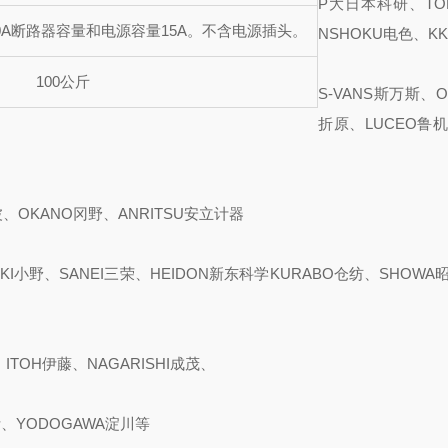
P大日本科研、TOK
0A
断路器容量和电源容量15A。不含电源插头。
NSHOKU电色、KK
100公斤
S-VANS斯万斯、O
折原、LUCEO鲁机
波、OKANO冈野、ANRITSU安立计器
KI小野、SANEI三荣、HEIDON新东科学KURABO仓纺、SHOWA昭
ITOH伊藤、NAGARISHI成茂、
斯、YODOGAWA淀川等