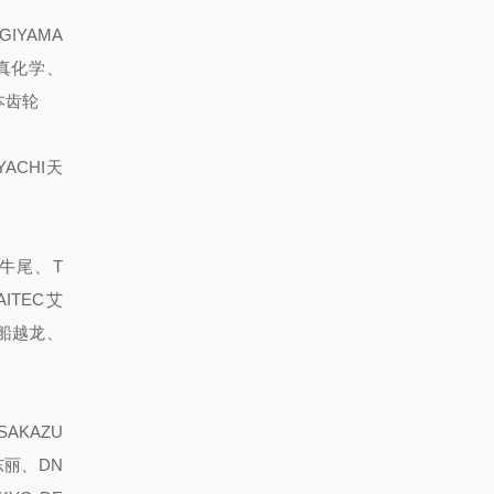
GIYAMA
写真化学、
日本齿轮
YACHI天
O牛尾、T
ITEC艾
H船越龙、
AKAZU
东丽、DN