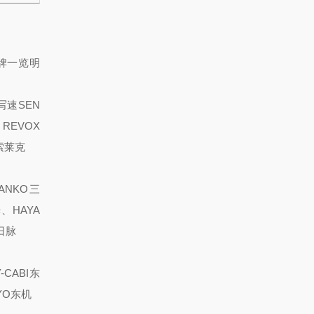
牌一览明
写速
SEN
REVOX
索莱克
ANKO三
、HAYA
日脉
CABI东
YO东机