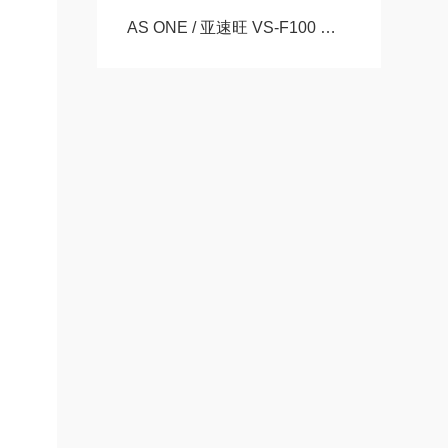
AS ONE / 亚速旺 VS-F100 超声波清洗器（标准单频型）玉崎科学仪器原装现货