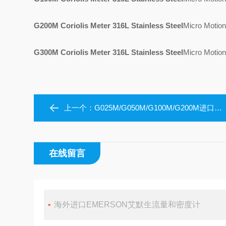
G200M Coriolis Meter 316L Stainless Steel
Micro Mo
G300M Coriolis Meter 316L Stainless Steel
Micro Mo
上一个：
G025M/G050M/G100M/G200M进口现货EMERSON艾默生流量和密度计
在线留言