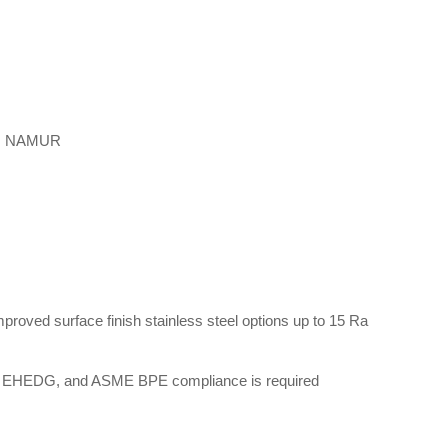
 NAMUR
improved surface finish stainless steel options up to 15 Ra
A, EHEDG, and ASME BPE compliance is required