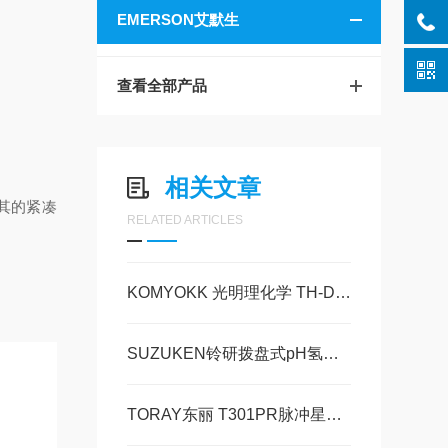
EMERSON艾默生
查看全部产品
相关文章
其的紧凑
RELATED ARTICLES
KOMYOKK 光明理化学 TH-D4A 一氧化碳检测探头（传感器）完整参数玉科原装
SUZUKEN铃研拨盘式pH氢离子计D-BCP玉崎科学仪器原装现货
TORAY东丽 T301PR脉冲星接收器技术参数