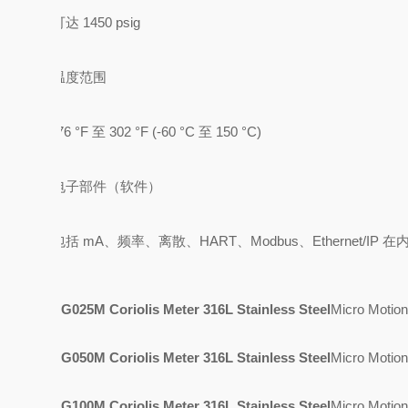
可达 1450 psig
温度范围
-76 °F 至 302 °F (-60 °C 至 150 °C)
电子部件（软件）
包括 mA、频率、离散、HART、Modbus、Ethernet/IP 在
G025M Coriolis Meter 316L Stainless Steel
Micro Mo
G050M Coriolis Meter 316L Stainless Steel
Micro Mo
G100M Coriolis Meter 316L Stainless Steel
Micro Mo