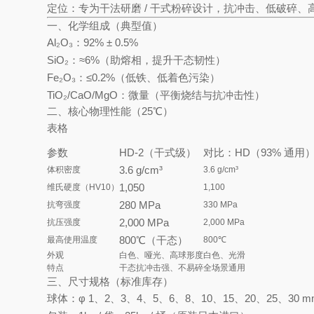
定位
：专为
干法研磨 / 干式粉碎
设计，抗冲击、低破碎、
一、化学组成（典型值）
Al₂O₃
：
92% ± 0.5%
SiO₂
：≈6%（助熔相，提升干态韧性）
Fe₂O₃
：≤0.2%（低铁、低着色污染）
TiO₂/CaO/MgO
：微量（平衡烧结与抗冲击性）
二、核心物理性能（25℃）
表格
参数
HD‑2（干式级）
对比：HD（93% 通用
3.6 g/cm³
体积密度
3.6 g/cm³
1,050
维氏硬度（HV10）
1,100
280 MPa
抗弯强度
330 MPa
2,000 MPa
抗压强度
2,000 MPa
800℃（干态）
最高使用温度
800℃
外观
白色、哑光、高球形度
白色、光滑
特点
干态抗冲击强、不易碎
全场景通用
三、尺寸规格（标准库存）
球体：φ
1、2、3、4、5、6、8、10、15、20、25、30 m