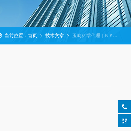
当前位置：
首页
技术文章
玉崎科学代理｜NIKKATO 日陶科学 氧化铝球 干式级 HD‑2（Al₂O₃ 92%）
）