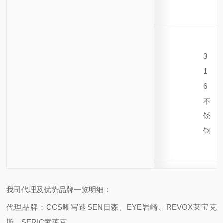
3
1
6
不
锈
钢
我司代理及优势品牌一览明细：
代理品牌：CCS晰写速
SEN日森、EYE岩崎、REVOX莱宝克
斯、SERIC索莱克