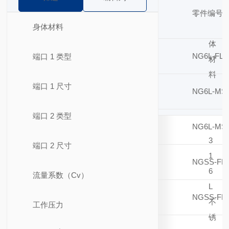
零件编号
身体材料
身
体
NG6L-FL8
端口 1 类型
材
料
端口 1 尺寸
NG6L-MS2
端口 2 类型
NG6L-MS2
3
端口 2 尺寸
1
NGSS-FNS
6
流量系数（Cv）
L
NGSS-FL8
不
工作压力
锈