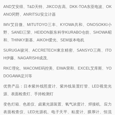
AND艾安得、T&D天特、JIKCO吉高、DKK-TOA东亚电波、OK
ANO冈野、ANRITSU安立计器
IMV艾目微、MITUTOYO三丰、KYOWA共和、ONOSOKKI小
野、SANEI三荣、HEIDON新东科学KURABO仓纺、SHOWA昭
和、THINKY新基、AIKOH爱光、SEM坂本电机
SURUGA骏河、ACCRETECH東京精密、SANSYO三商、ITO
H伊藤、NAGARISHI成茂、
RKC理化、MACOME码控美、EIWA荣和、EXCEL艾库斯、YO
DOGAWA淀川等
优势产品：日本紫外线照度计、紫外线装置灯管、LED视觉光
源、表面检查灯、手持检测灯
变色灯箱、色差仪、卤素光源装置、氧气浓度计、焊接机、应力
表面检查仪、LED光源机、电子天平、粘度计、膜厚计、恒流