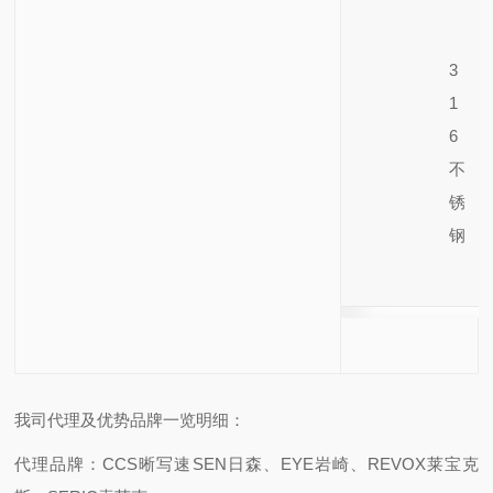
3
1
6
不
锈
钢
我司代理及优势品牌一览明细：
代理品牌：CCS晰写速
SEN日森、EYE岩崎、REVOX莱宝克