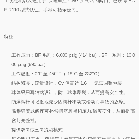
工况选项以及适用于“快速加注"CNG 加气站的阀门。已获得 EC
E R110 型式认证。手柄可指示流向。
特征
工作压力：BF 系列：6,000 psig (414 bar)，BFH 系列：10,0
00 psig (690 bar)
工作温度：0°F 至 450°F（-18°C 至 232°C）
结构紧凑，流量设计，Cv 值高达 1.6
无需调整包装
球体采用耳轴式设计，防止球体爆裂，从而提高安全性。
防爆阀杆可限度地减少因阀杆移动或松动而导致的故障。
碟形弹簧式阀座可补偿阀座磨损和压力/温度变化，从而提高
密封完整性。
提供双向或三向流动模式
每个阀门在出厂前均使用氮气或压缩空气在额定压力下进行