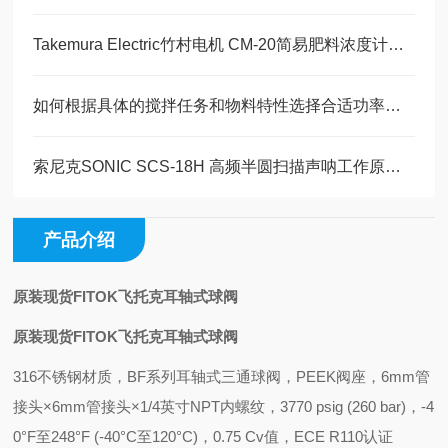
Takemura Electric竹村电机 CM-20简易肥料浓度计技术特性及工作原理解析
如何根据具体的搅拌任务和物料特性选择合适功率的搅拌设备？
索尼克SONIC SCS-18H 高频半圆扫描声呐工作原理详解
产品介绍
原装现货FITOK飞托克耳轴式球阀
原装现货FITOK飞托克耳轴式球阀
316不锈钢材质，BF系列耳轴式三通球阀，PEEK阀座，6mm管
接头×6mm管接头×1/4英寸NPT内螺纹，3770 psig (260 bar)，-4
0°F至248°F (-40°C至120°C)，0.75 Cv值，ECE R110认证