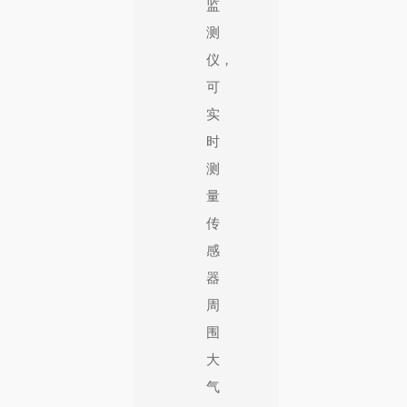
监
测
仪，
可
实
时
测
量
传
感
器
周
围
大
气