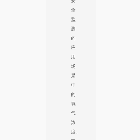
安
全
监
测
的
应
用
场
景
中
的
氧
气
浓
度。