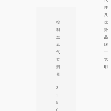
理
及
控
优
制
势
室
品
氧
牌
气
一
监
览
测
明
器
3
3
5
0