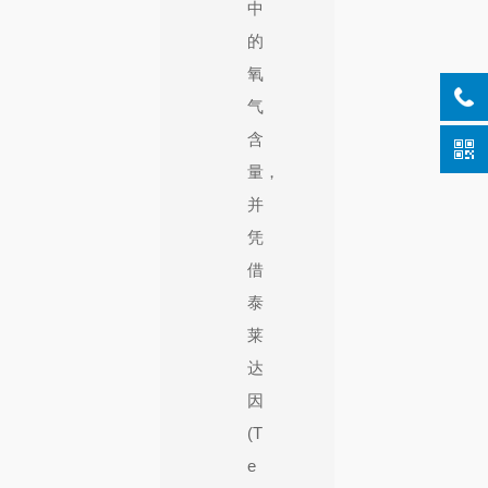
中
的
氧
气
含
量，
并
凭
借
泰
莱
达
因
(T
e