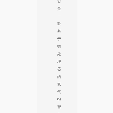
它
是
一
款
基
于
微
处
理
器
的
氧
气
报
警