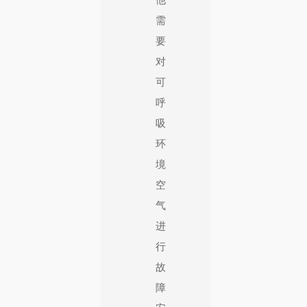
需
要
对
可
呼
吸
环
境
空
气
进
行
故
障