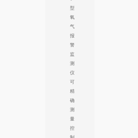
型
氧
气
报
警
监
测
仪
可
精
确
测
量
控
制