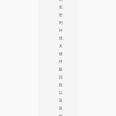
室、
密
闭
环
境、
关
键
呼
吸
回
路
以
及
其
他