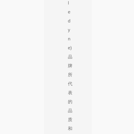
l
e
d
y
n
e)
品
牌
所
代
表
的
品
质
和