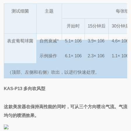
测试细菌
主题
每张纸
开始时
15分钟后
30分钟后
表皮葡萄球菌
自然衰减
*
5.1×
106
3.9×
106
4.6×
106
示例操作
6.1×
106
2.3×
106
1.1×
106
（顶部、左侧和右侧）吹出，以进行快速处理。
KAS-P13 多向吹风型
这款美发器在保持高性能的同时，可从三个方向喷出气流。气流
均匀的喷洒效果。