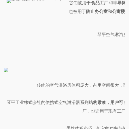
它们被用于
食品工厂
和
半导体
也被用于防止
办公室
和
公寓楼
琴平空气淋浴房
传统的空气淋浴房体积庞大，占用空间很大，而
琴平工业株式会社的便携式空气淋浴器系列
结构紧凑，用户可自
厂，也适用于现有工厂
虽然体积小巧，但它的功率与传