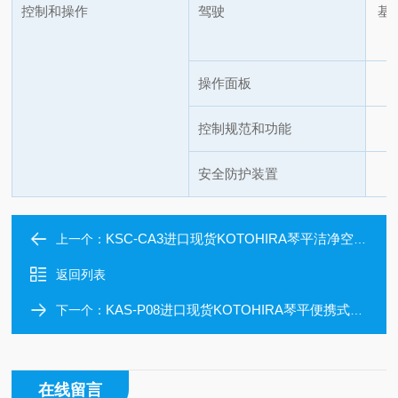
控制和操作
驾驶
基
操作面板
控制规范和功能
安全防护装置
KSC-CA3进口现货KOTOHIRA琴平洁净空气供应装置
上一个：
返回列表
KAS-P08进口现货KOTOHIRA琴平便携式空气淋浴器
下一个：
在线留言