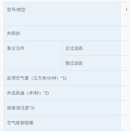
型号/类型
KA
外部的
集尘元件
主过滤器
预过滤器
处理空气量（立方米/分钟）
*1)
外流风速（米/秒）
*2)
插座清洁度
*3）
空气喷射喷嘴