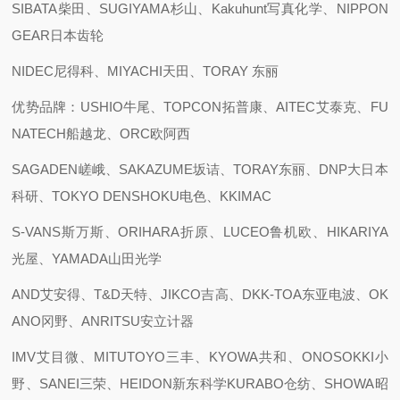
SIBATA柴田、SUGIYAMA杉山、Kakuhunt写真化学、NIPPON
GEAR日本齿轮
NIDEC尼得科、MIYACHI天田、TORAY 东丽
优势品牌：USHIO牛尾、TOPCON拓普康、AITEC艾泰克、FU
NATECH船越龙、ORC欧阿西
SAGADEN嵯峨、SAKAZUME坂诘、TORAY东丽、DNP大日本
科研、TOKYO DENSHOKU电色、KKIMAC
S-VANS斯万斯、ORIHARA折原、LUCEO鲁机欧、HIKARIYA
光屋、YAMADA山田光学
AND艾安得、T&D天特、JIKCO吉高、DKK-TOA东亚电波、OK
ANO冈野、ANRITSU安立计器
IMV艾目微、MITUTOYO三丰、KYOWA共和、ONOSOKKI小
野、SANEI三荣、HEIDON新东科学KURABO仓纺、SHOWA昭