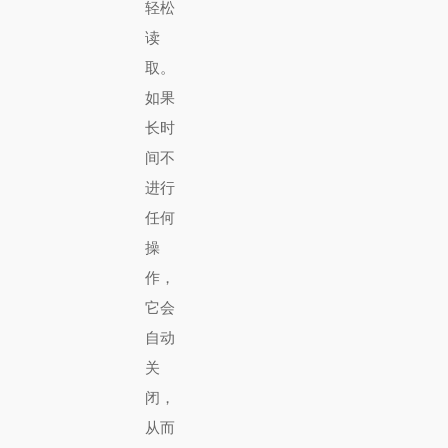
轻松
读
取。
如果
长时
间不
进行
任何
操
作，
它会
自动
关
闭，
从而