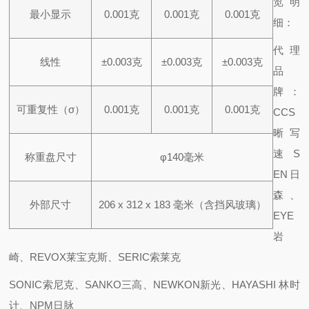
览明
最小显示
0.001克
0.001克
0.001克
细：
代理
线性
±0.003克
±0.003克
±0.003克
品
牌：
可重复性（σ）
0.001克
0.001克
0.001克
CCS
晰写
速S
称重盘尺寸
φ140毫米
EN日
森、
外部尺寸
206 x 312 x 183 毫米（含挡风玻璃）
EYE
岩
崎、REVOX莱宝克斯、SERIC索莱克
SONIC索尼克、SANKO三高、NEWKON新光、HAYASHI 林时
计、NPM日脉