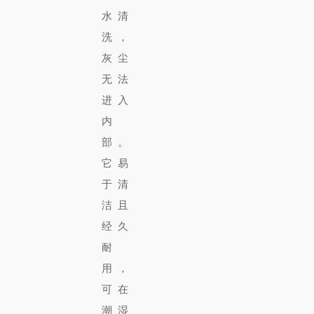
水清
洗，
灰尘
无法
进入
内
部。
它易
于清
洁且
经久
耐
用，
可在
潮湿