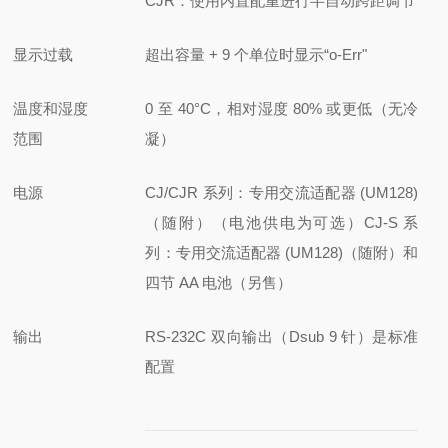
CJR：使用内置配重进行半自动跨距调节
显示过载
超出容量 + 9 个单位时显示“o-Err"
温度和湿度
0 至 40°C，相对湿度 80% 或更低（无冷
范围
凝）
电源
CJ/CJR 系列：专用交流适配器 (UM128)
（随附）（电池供电为可选）
CJ-S 系
列：专用交流适配器 (UM128)（随附）和
四节 AA 电池（另售）
输出
RS-232C 双向输出（Dsub 9 针）是标准
配
置