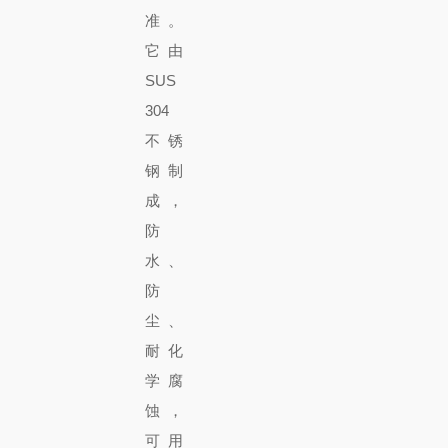
准。
它由
SUS
304
不锈
钢制
成，
防
水、
防
尘、
耐化
学腐
蚀，
可用