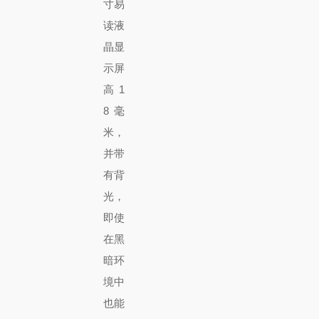
寸易
读液
晶显
示屏
高 1
8 毫
米，
并带
有背
光，
即使
在黑
暗环
境中
也能