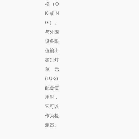
格（O
K 或 N
G）。
与外围
设备限
值输出
鉴别灯
单元
(LU-3)
配合使
用时，
它可以
作为检
测器。