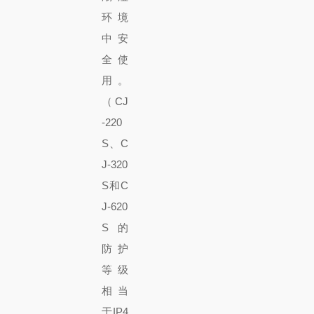
环境
中安
全使
用。
（CJ
-220
S、C
J-320
S和C
J-620
S的
防护
等级
相当
于IP4