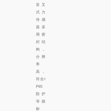
音叉
式力
传感
器采
用密
封结
构，
分辨
率
高，
符合I
P65
防护
等级
标