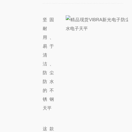
坚固
耐
用、
易于
清
洁、
防尘
防水
的不
锈钢
天平
这款