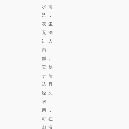
水清
洗，
灰尘
无法
进入
内
部。
它易
于清
洁且
经久
耐
用，
可在
潮湿