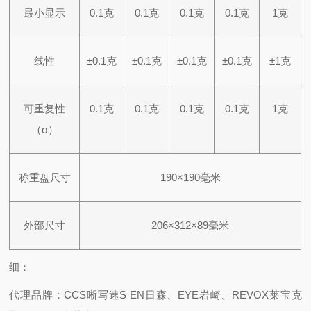
最小显示
0.1克
0.1克
0.1克
0.1克
1克
线性
±0.1克
±0.1克
±0.1克
±0.1克
±1克
可重复性
0.1克
0.1克
0.1克
0.1克
1克
（σ）
称重盘尺寸
190×190毫米
外部尺寸
206×312×89毫米
细：
代理品牌：CCS晰写速S EN日森、EYE岩崎、REVOX莱宝克