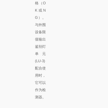
格（O
K 或 N
G）。
与外围
设备限
值输出
鉴别灯
单元
(LU-3)
配合使
用时，
它可以
作为检
测器。