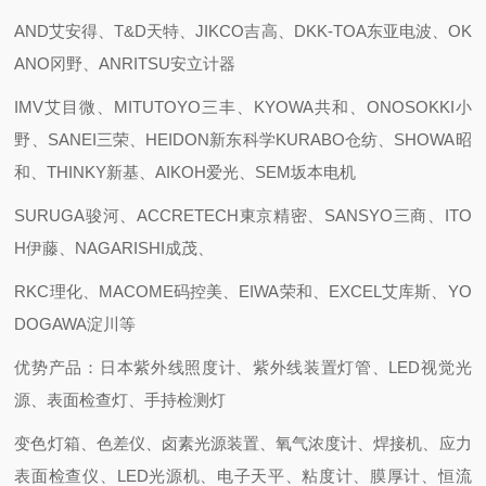
AND艾安得、T&D天特、JIKCO吉高、DKK-TOA东亚电波、OK
ANO冈野、ANRITSU安立计器
IMV艾目微、MITUTOYO三丰、KYOWA共和、ONOSOKKI小
野、SANEI三荣、HEIDON新东科学KURABO仓纺、SHOWA昭
和、THINKY新基、AIKOH爱光、SEM坂本电机
SURUGA骏河、ACCRETECH東京精密、SANSYO三商、ITO
H伊藤、NAGARISHI成茂、
RKC理化、MACOME码控美、EIWA荣和、EXCEL艾库斯、YO
DOGAWA淀川等
优势产品：日本紫外线照度计、紫外线装置灯管、LED视觉光
源、表面检查灯、手持检测灯
变色灯箱、色差仪、卤素光源装置、氧气浓度计、焊接机、应力
表面检查仪、LED光源机、电子天平、粘度计、膜厚计、恒流