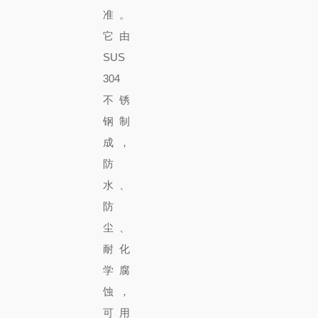
准。
它由
SUS
304
不锈
钢制
成，
防
水、
防
尘、
耐化
学腐
蚀，
可用