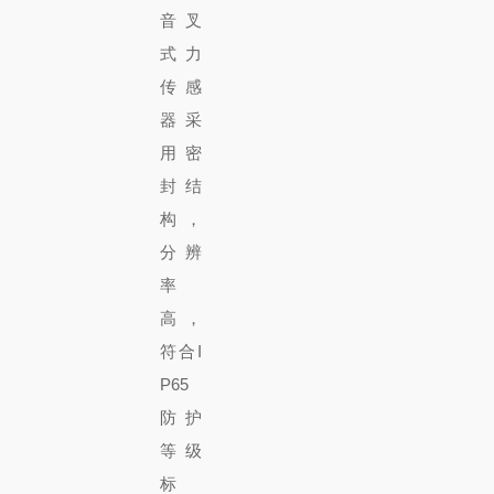
音叉
式力
传感
器采
用密
封结
构，
分辨
率
高，
符合I
P65
防护
等级
标