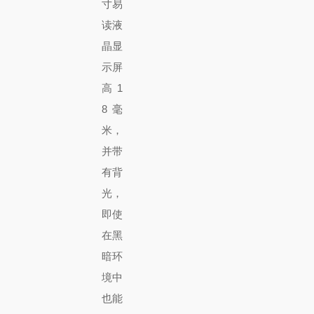
寸易
读液
晶显
示屏
高 1
8 毫
米，
并带
有背
光，
即使
在黑
暗环
境中
也能