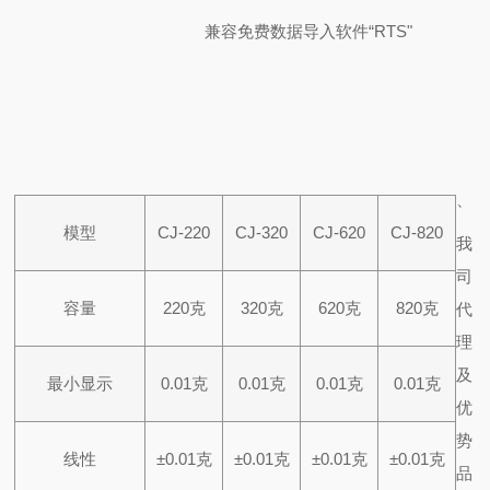
兼容免费数据导入软件“RTS"
、
模型
CJ-220
CJ-320
CJ-620
CJ-820
我
司
容量
220克
320克
620克
820克
代
理
及
最小显示
0.01克
0.01克
0.01克
0.01克
优
势
线性
±0.01克
±0.01克
±0.01克
±0.01克
品