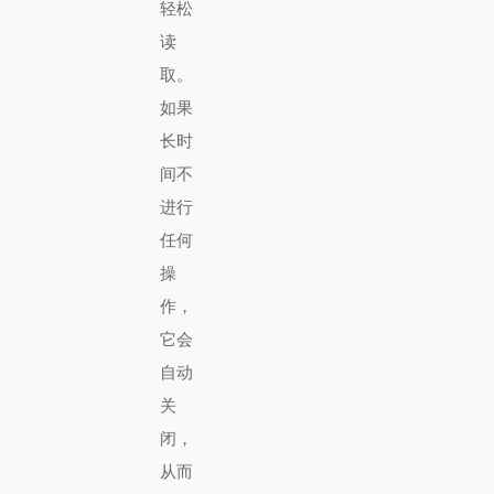
轻松
读
取。
如果
长时
间不
进行
任何
操
作，
它会
自动
关
闭，
从而