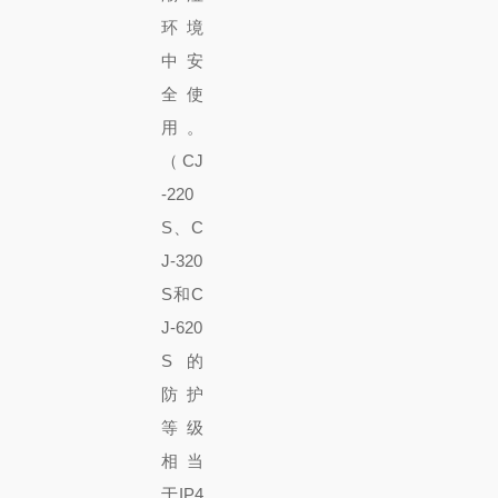
环境
中安
全使
用。
（CJ
-220
S、C
J-320
S和C
J-620
S的
防护
等级
相当
于IP4