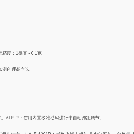
显示精度：1毫克 - 0.1克
检测的理想之选
。ALE
-R：使用内置校准砝码进行半自动跨距调节。
“超重误差"
（ ALE-6201R：当称重能力超过 9 个分度时，会显示