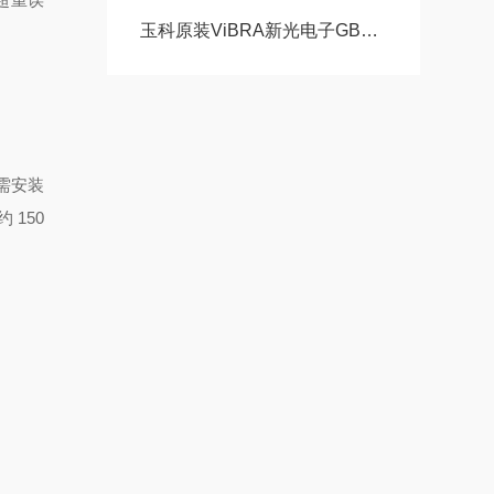
玉科原装ViBRA新光电子GB1203高精度千分之一克1200g电子天平详情
（需安装
150