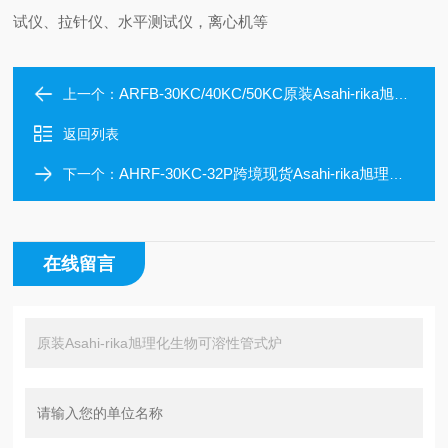
试仪、拉针仪、水平测试仪，离心机等
ARFB-30KC/40KC/50KC原装Asahi-rika旭理化生物可溶性管式炉
上一个：
返回列表
AHRF-30KC-32P跨境现货Asahi-rika旭理化高温管式炉
下一个：
在线留言