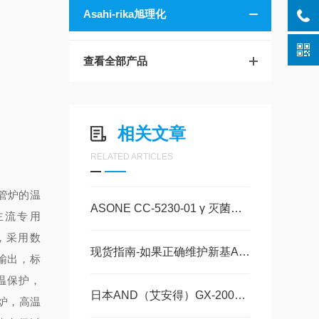
Asahi-rika旭理化
查看全部产品
相关文章
RELATED ARTICLES
瓷电管炉的温
ASONE CC-5230-01 γ 灭菌离心管15mL 尖底深圳玉崎科学仪器日本原装现货
主流专用
型，采用数
现货指南-如果正确维护新基AR-100脱泡搅拌机
闸管输出，标
超温保护，
日本AND（艾安得）GX-2002A精密电子天平的工作原理
式炉，高温