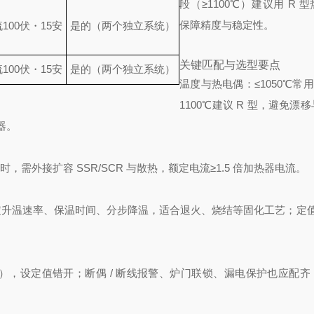
段（≥1100℃）建议用 R 
保障精度与稳定性。
100伏・15安
是的（两个独立系统）
关键匹配与选型要点
100伏・15安
是的（两个独立系统）
温度与热电偶：≤1050℃常用 
1100℃建议 R 型，避免漂
器。
大时，需外接扩容 SSR/SCR 与散热，额定电流≥1.5 倍加热器电流。
曲线，可设定升温速率、保温时间、分步降温，适合退火、烧结等固化工艺；定
/32P），设定值错开；断偶 / 断线报警、炉门联锁、漏电保护也应配