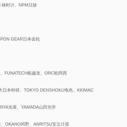
I 林时计、NPM日脉
PPON GEAR日本齿轮
克、FUNATECH船越龙、ORC欧阿西
大日本科研、TOKYO DENSHOKU电色、KKIMAC
ARIYA光屋、YAMADA山田光学
波、OKANO冈野、ANRITSU安立计器