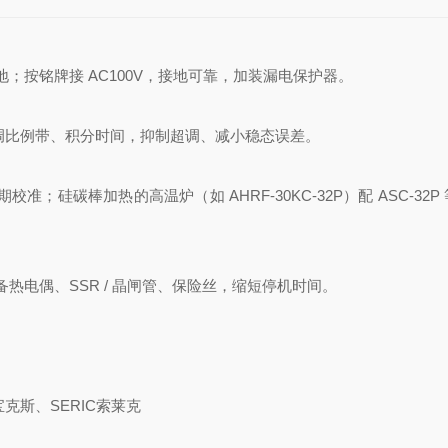
；按铭牌接 AC100V，接地可靠，加装漏电保护器。
，微调比例带、积分时间，抑制超调、减小稳态误差。
准；硅碳棒加热的高温炉（如 AHRF-30KC-32P）配 ASC-32P
电偶、SSR / 晶闸管、保险丝，缩短停机时间。
宝克斯、SERIC索莱克