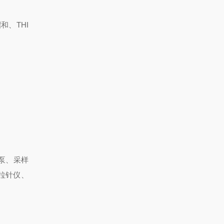
和、THI
泵、采样
拉针仪、