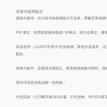
安装与使用提示
接线与接地：动力线与热电偶线分开走线，屏蔽层单端接地
PID 整定：使用或更换热电偶 / 炉体后，执行自整定
高温使用：≥1100℃时用 R 型热电偶，降低升温速率，定期校
配款。
维保与备件：定期清洁测温孔、检查电缆绝缘与密封；储备热
我司代理及优势品牌一览明细：
代理品牌：CCS晰写速
SEN日森、EYE岩崎、REVOX莱