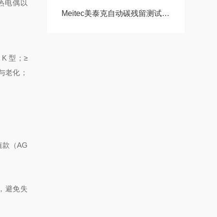
型热电偶以
Meitec美泰克自动碳残留测试仪ACR-2B的工作原理与技术解析
K 型；≥
移与老化；
值款（AG
齐，避免失