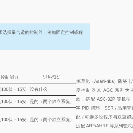
求选择最合适的控制器，例如固定控制或程
控制能力
过热预防
旭理化（Asahi-rika）陶
100伏・15安
没有什么
度控制器以 AGC 系列为
款，搭配 ASC-32P 等机
100伏・15安
是的（两个独立系统）
字 PID 闭环、SSR / 晶
配 / 可选多段程序与双重
100伏・15安
是的（两个独立系统）
适配 ARF/AHRF 等系列管