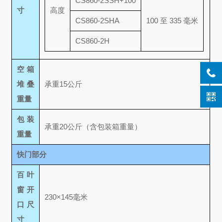
CS860-2SSH+100
寸
高度
CS860-2SHA
100 至 335 毫米
CS860-2H
空箱
堆叠
承重15公斤
重量
包装
承重20公斤（含包装箱重量）
重量
快门部分
百叶
窗开
230×145毫米
口尺
寸