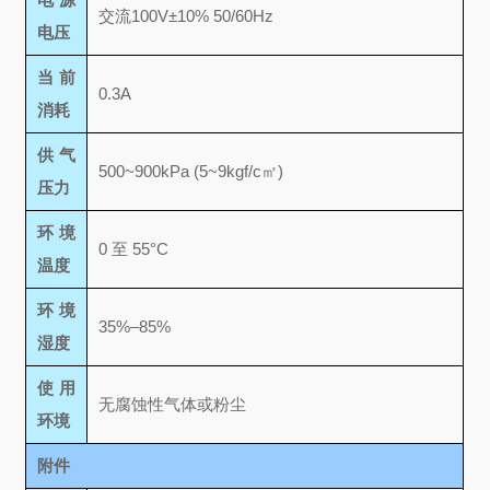
交流100V±10% 50/60Hz
电压
当前
0.3A
消耗
供气
500~900kPa (5~9kgf/c㎡)
压力
环境
0 至 55°C
温度
环境
35%–85%
湿度
使用
无腐蚀性气体或粉尘
环境
附件