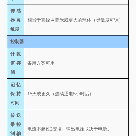
传感
器灵
相当于直径 4 毫米或更大的球体（灵敏度可调）
敏度
控制器
计数
值存
备用方案可用
储
记忆
保持
15天或更久（连续通电5小时后）
时间
传送
带控
电流不超过2安培。输出电压取决于电源。
制输