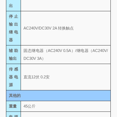
出
停止
输出
AC240V/DC30V 2A 转换触点
继电
器
辅助
固态继电器（AC240V 0.5A）/继电器（AC240V/
输出
DC30V 3A）
传感
器电
直流12伏 0.2安
源
其他的
重量
45公斤
电源