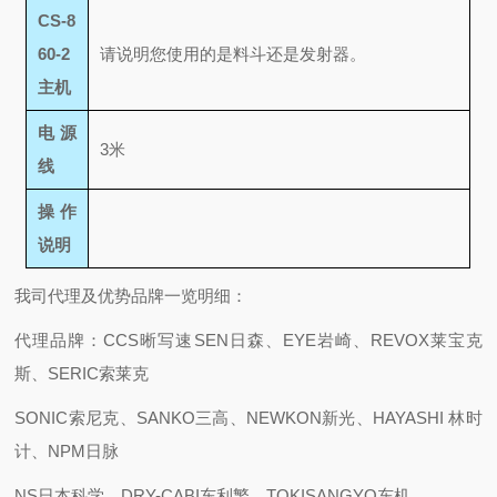
CS-8
60-2
请说明您使用的是料斗还是发射器。
主机
电源
3米
线
操作
说明
我司代理及优势品牌一览明细：
代理品牌：CCS晰写速
SEN日森、EYE岩崎、REVOX莱宝克
斯、SERIC索莱克
SONIC索尼克、SANKO三高、NEWKON新光、HAYASHI 林时
计、NPM日脉
NS日本科学、DRY-CABI东利繁、TOKISANGYO东机