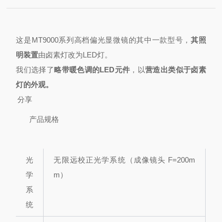
这是MT9000系列高档偏光显微镜的其中一款型号，
其照
明装置
由卤素灯改为LED灯。
我们选择了
略带暖色调的LED元件
，以
营造出类似于卤素
灯的外观。
分享
产品规格
光
无限远校正光学系统（成像镜头 F=200m
学
m）
系
统