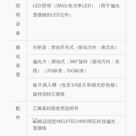
照
LED照明（3W白色功率LED）（用于偏光
明
显微镜的LED元件）
设
备
极
分析器：滑动开关式
（振动方向：南北向）
化
偏光片：摆动式，360°旋转
（振动方向：东
装
西）（JIS标准，ISO标准）
置
板片插入槽（包含1/4波片和感光彩色板）
旋转伯特兰透镜
配
乙烯基封面使用说明书
件