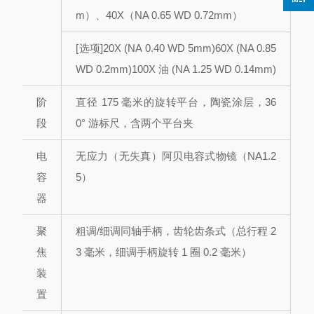
m）
、40X（NA 0.65 WD 0.72mm）
[选项]
20X (NA 0.40 WD 5mm)
60X (NA 0.85
WD 0.2mm)
100X 油 (NA 1.25 WD 0.14mm)
阶
直径 175 毫米的旋转平台
，陶瓷涂层，36
段
0° 游标尺，
含两个平台夹
电
无应力（无失真）阿贝电容式物镜（NA1.2
容
5）
器
聚
粗调/细调同轴手柄，齿轮齿条式（总行程 2
焦
3 毫米，细调手柄旋转 1 圈 0.2 毫米）
装
置