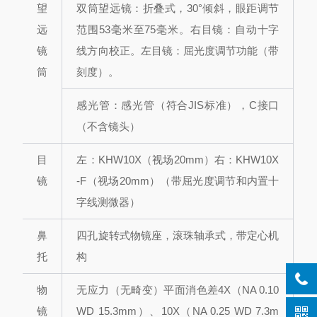
望
双筒望远镜：折叠式，30°倾斜，眼距调节
远
范围53毫米至75毫米。
右目镜：自动十字
镜
线方向校正。
左目镜：屈光度调节功能（带
筒
刻度）。
感光管：感光管（符合JIS标准），C接口
（不含镜头）
目
左：KHW10X（视场20mm）
右：KHW10X
镜
-F（视场20mm）（带屈光度调节和内置十
字线测微器）
鼻
四孔旋转式物镜座，滚珠轴承式，带定心机
托
构
物
无应力（无畸变）平面消色差
4X（NA 0.10
镜
WD 15.3mm）
、10X（NA 0.25 WD 7.3m