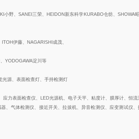
KI小野、SANEI三荣、HEIDON新东科学KURABO仓纺、SHOWA昭
ITOH伊藤、NAGARISHI成茂、
斯、YODOGAWA淀川等
觉光源、表面检查灯、手持检测灯
、应力表面检查仪、LED光源机、电子天平、粘度计、膜厚计、恒流
感器、气体检测仪、接近开关、拉拔机、异音检测仪、应变测试仪、