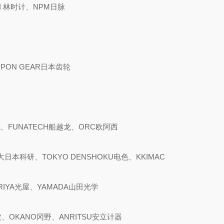
I 林时计、NPM日脉
PPON GEAR日本齿轮
克、FUNATECH船越龙、ORC欧阿西
大日本科研、TOKYO DENSHOKU电色、KKIMAC
ARIYA光屋、YAMADA山田光学
波、OKANO冈野、ANRITSU安立计器