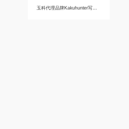
玉科代理品牌Kakuhunter写真化学SK‑350TⅡ 行星式搅拌脱泡机原装现货