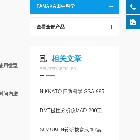
TANAKA田中科学
查看全部产品
相关文章
使用微型
RELATED ARTICLES
NIKKATO 日陶科学 SSA‑995（99.5% 高纯氧化铝球）玉崎科学原装现货
时间内进
DMT磁性分析仪MAD-200工作原理与技术文献
。
SUZUKEN铃研拨盘式pH氢离子计D-BCP玉崎科学仪器原装现货