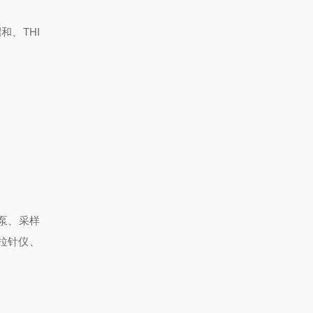
和、THI
泵、采样
拉针仪、