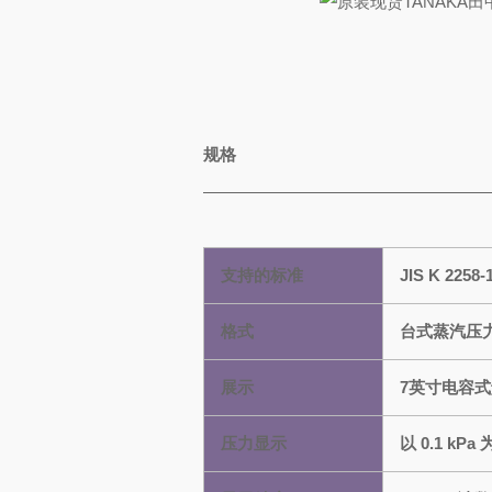
规格
支持的标准
JIS K 2258
格式
台式蒸汽压
展示
7英寸电容
压力显示
以 0.1 kPa