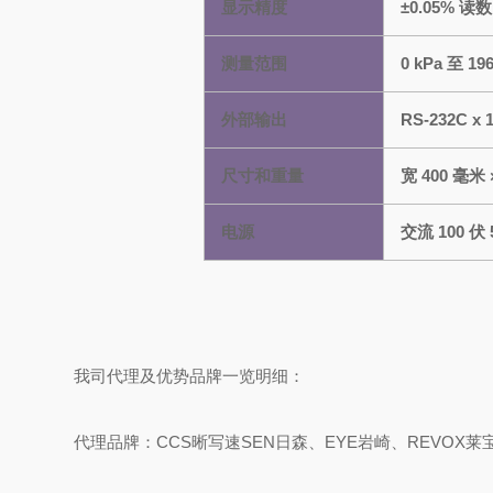
显示精度
±0.05% 读数
测量范围
0 kPa 至 196
外部输出
RS-232C x 
尺寸和重量
宽 400 毫米
电源
交流 100 伏 
我司代理及优势品牌一览明细：
代理品牌：CCS晰写速
SEN日森、EYE岩崎、REVOX莱