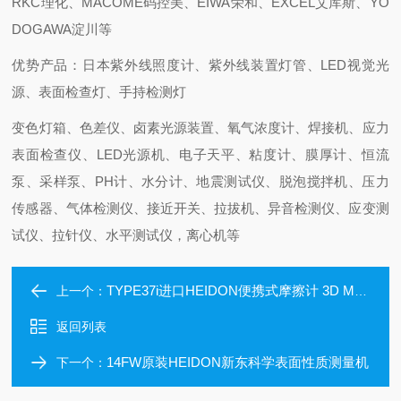
RKC理化、MACOME码控美、EIWA荣和、EXCEL艾库斯、YO
DOGAWA淀川等
优势产品：日本紫外线照度计、紫外线装置灯管、LED视觉光
源、表面检查灯、手持检测灯
变色灯箱、色差仪、卤素光源装置、氧气浓度计、焊接机、应力
表面检查仪、LED光源机、电子天平、粘度计、膜厚计、恒流
泵、采样泵、PH计、水分计、地震测试仪、脱泡搅拌机、压力
传感器、气体检测仪、接近开关、拉拔机、异音检测仪、应变测
试仪、拉针仪、水平测试仪，离心机等
TYPE37i进口HEIDON便携式摩擦计 3D Muse
上一个：
返回列表
14FW原装HEIDON新东科学表面性质测量机
下一个：