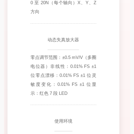
0 至 20N（每个轴向）X、Y、Z
方向
动态失真放大器
零点调节范围：±0.5 mV/V（多圈
电位器）
非线性：0.01% FS ±1
位
零点漂移：0.01% FS ±1 位
灵
敏度变化：0.01% FS ±1 位
显
示：红色 7 段 LED
使用环境