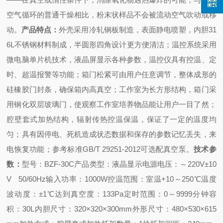
空气循环的普通干燥相比，粉末状样品不会被流动空气吹动或移
动。
产品特点：
外壳采用冷轧钢板制造，表面静电喷塑，内胆31
6L不锈钢材料制成，半圆形四角设计更方便清洁；
温控系统采用
微电脑单片机技术，液晶屏显示各种参数，温控仪具有控温、定
时、超温报警等功能；
箱门松紧可由用户任意调节，整体成形的
硅橡胶门封条，确保箱内高真空；
工作室为长方形结构，箱门采
用钢化双层玻璃门，使观察工作室培养物品能让用户一目了然；
腔壁套式加热结构，辐射传热控温保温，保证了一定的温度均
匀；
具有因停电、死机造成状态数据和保存的参数记忆丢失，来
电恢复功能；
参考标准GB/T 29251-2012
可选配真空泵。
技术参
数：
型号：BZF-30C
产品类型：液晶显示
电源电压：～220V±10
V 50/60Hz
输入功率：1000W
控温范围：室温+10～250℃
温度
波动度：±1℃
达到真空度：133Pa
定时范围：0～9999分钟
容
积：30L
内胆尺寸：320×320×300mm
外形尺寸：480×530×615