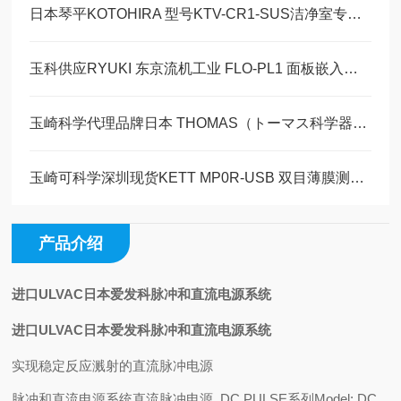
日本琴平KOTOHIRA 型号KTV-CR1-SUS洁净室专用吸尘器技术解析
玉科供应RYUKI 东京流机工业 FLO-PL1 面板嵌入式高精度面积式流量计详情
玉崎科学代理品牌日本 THOMAS（トーマス科学器械）恒温水槽全型号汇总
玉崎可科学深圳现货KETT MP0R-USB 双目薄膜测厚仪工作原理
产品介绍
进口ULVAC日本爱发科脉冲和直流电源系统
进口ULVAC日本爱发科脉冲和直流电源系统
实现稳定反应溅射的直流脉冲电源
脉冲和直流电源系统
直流脉冲电源_DC PULSE系列
Model: DC