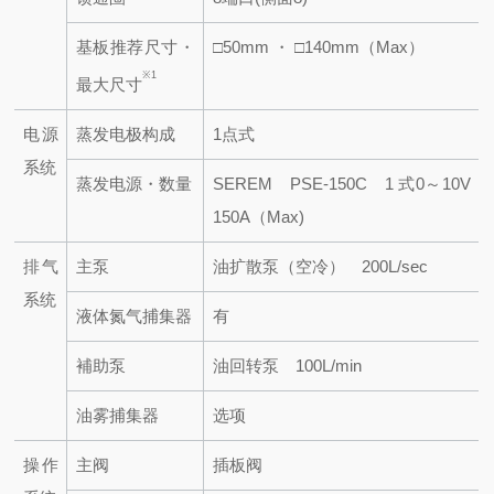
基板推荐尺寸・
□50mm ・ □140mm（Max）
※1
最大尺寸
电源
蒸发电极构成
1点式
系统
蒸发电源・数量
SEREM PSE-150C 1 式
0～10V
150A（Max)
排气
主泵
油扩散泵（空冷） 200L/sec
系统
液体氮气捕集器
有
補助泵
油回转泵 100L/min
油雾捕集器
选项
操作
主阀
插板阀