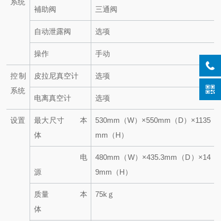
系统
補助阀
三通阀
自动泄露阀
选项
操作
手动
控制
皮拉尼真空计
选项
系统
电离真空计
选项
设置
最大尺寸 本
530mm（W）×550mm（D）×1135
体
mm（H）
电
480mm（W）×435.3mm（D）×14
源
9mm（H）
质量 本
75kｇ
体