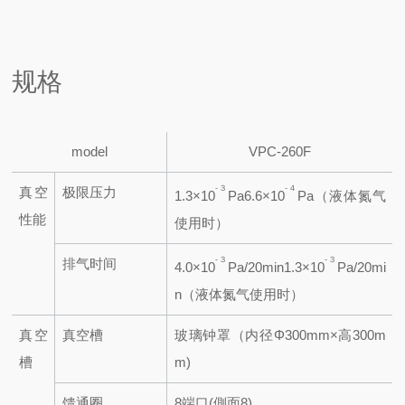
规格
model
VPC-260F
-３
-４
真空
极限压力
1.3×10
Pa
6.6×10
Pa（液体氮气
性能
使用时）
-３
-３
排气时间
4.0×10
Pa/20min
1.3×10
Pa/20mi
n（液体氮气使用时）
真空
真空槽
玻璃钟罩（内径Φ300mm×高300m
槽
m)
馈通圈
8端口(側面8)