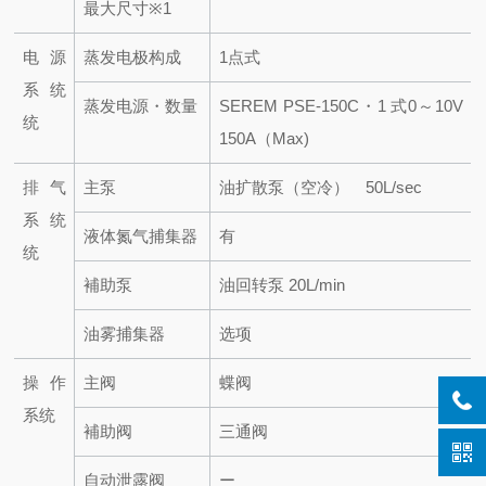
最大尺寸
※1
电源
蒸发电极构成
1点式
系统
蒸发电源・数量
SEREM PSE-150C・1 式
0～10V
统
150A（Max)
排气
主泵
油扩散泵（空冷） 50L/sec
系统
液体氮气捕集器
有
统
補助泵
油回转泵 20L/min
油雾捕集器
选项
操作
主阀
蝶阀
系统
補助阀
三通阀
自动泄露阀
ー