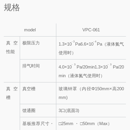
规格
model
VPC-061
-３
-４
真空
极限压力
1.3×10
Pa
6.6×10
Pa（液体氮气
性能
使用时）
-３
-３
排气时间
4.0×10
Pa/20min
1.3×10
Pa/20
min（液体氮气使用时）
真空
真空槽
玻璃钟罩（内径Φ150mm×高200
槽
mm)
馈通圈
3口(底面3)
基板推荐尺寸・
□25mm ・ □50mm（Max）