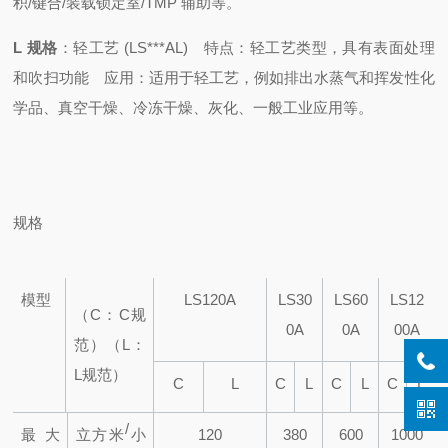
积/键合/装载锁定室/TMP 辅助等。
L 规格
：轻工艺 (LS***AL)
特点：轻工艺类型，具有表面处理
和吹扫功能
应用：适用于轻工艺，例如排出水蒸气和挥发性化
学品、真空干燥、冷冻干燥、灰化、一般工业应用等。
规格
模型
LS120A
LS30
LS60
LS12
（C：C规
0A
0A
00A
范）
（L：
L规范）
C
L
C
L
C
L
C
L
/
最大
立方米
小
120
380
600
1000