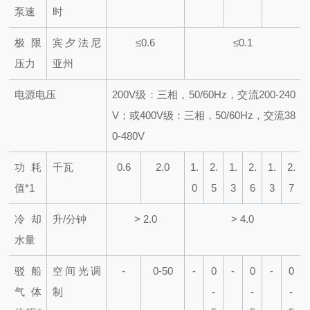
泵速
时
极限
宾夕法尼
≤0.6
≤0.1
压力
亚州
电源电压
200V级：三相，50/60Hz，交流200-240
V；或400V级：三相，50/60Hz，交流38
0-480V
功耗
千瓦
0.6
2.0
1.
2.
1.
2.
1.
2.
值*1
0
5
3
6
3
7
冷却
升/分钟
> 2.0
> 4.0
水量
驳船
空间光调
-
0-50
-
0
-
0
-
0
气体
制
-
-
-