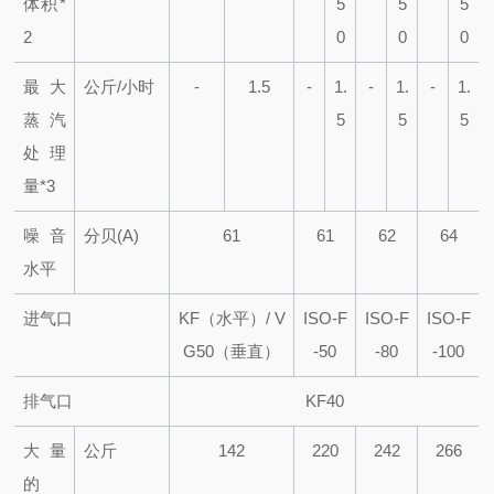
体积*
5
5
5
2
0
0
0
最大
公斤/小时
-
1.5
-
1.
-
1.
-
1.
蒸汽
5
5
5
处理
量*3
噪音
分贝(A)
61
61
62
64
水平
进气口
KF（水平）/ V
ISO-F
ISO-F
ISO-F
G50（垂直）
-50
-80
-100
排气口
KF40
大量
公斤
142
220
242
266
的