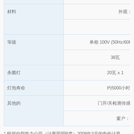
材料
外观：
等级
单相 100V (50Hz/60H
38瓦
杀菌灯
20瓦 x 1
灯泡寿命
约5000小
其他的
门开/关检测传感
窗户：
* 根据中部电力公司（计量照明B类）2008年3月的电价计算