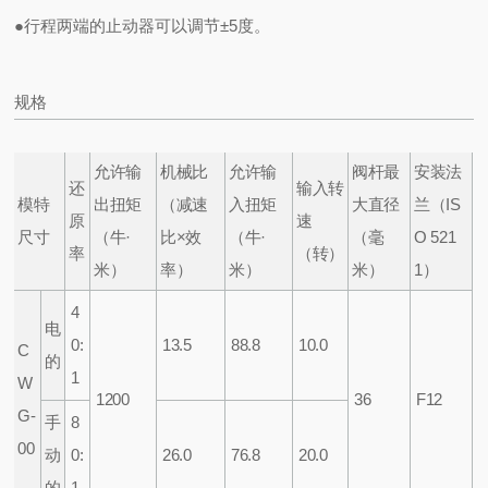
●行程两端的止动器可以调节±5度。
规格
允许输
机械比
允许输
阀杆最
安装法
还
输入转
模特
出扭矩
（减速
入扭矩
大直径
兰
（IS
原
速
尺寸
（牛·
比×效
（牛·
（毫
O 521
率
（转）
米）
率）
米）
米）
1）
4
电
0:
13.5
88.8
10.0
C
的
1
W
1200
36
F12
G-
手
8
00
动
0:
26.0
76.8
20.0
的
1