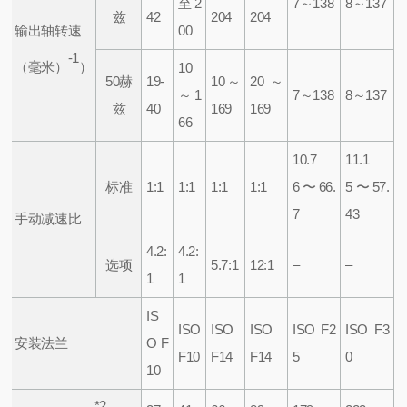
至2
7～138
8～137
兹
42
204
204
输出轴转速
00
-1
（毫米）
）
10
50赫
19-
10～
20～
～1
7～138
8～137
兹
40
169
169
66
10.7
11.1
标准
1:1
1:1
1:1
1:1
6〜66.
5〜57.
7
43
手动减速比
4.2:
4.2:
选项
5.7:1
12:1
–
–
1
1
IS
ISO
ISO
ISO
ISO F2
ISO F3
安装法兰
O F
F10
F14
F14
5
0
10
*2