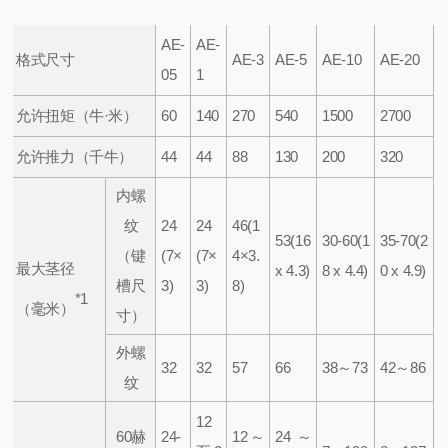
AE-
AE-
格式尺寸
AE-3
AE-5
AE-10
AE-20
05
1
允许扭矩（牛·米）
60
140
270
540
1500
2700
允许推力（千牛）
44
44
88
130
200
320
内螺
纹
24
24
46
(1
53
(16
30-60
(1
35-70
(2
（键
(7×
(7×
4×3.
最大茎径
x 4.3)
8 x 4.4)
0 x 4.9)
槽尺
3)
3)
8)
*1
（毫米）
寸）
外螺
32
32
57
66
38～73
42～86
纹
12
60赫
24-
12～
24～