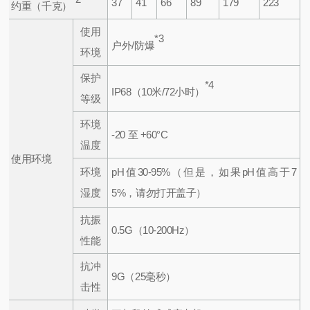
37
41
66
89
179
223
约重（千克）
使用
*3
户外/防爆
环境
保护
*4
IP68（10米/72小时）
等级
环境
-20 至 +60°C
温度
使用环境
环境
pH值30-95%（但是，如果pH值高于7
湿度
5%，请勿打开盖子）
抗振
0.5G（10-200Hz）
性能
抗冲
9G（25毫秒）
击性