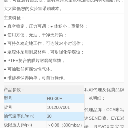
大大降低您的实验室采购成本。
主要特征：
●
真空稳定，压力可调；
●
体积小，重量轻；
●
使用方便，无油，干净无污染；
●
可持久稳定地工作，可连续24小时运作；
●
泵腔体采用耐腐材料，可耐强化学腐蚀；
●
PTFE复合的膜片耐磨耐腐蚀；
●
可抽取任何腐蚀性气体。
●
维修和保养简单，可自行操作。
产品参数：
我司代理及优势品牌
型号
一览明细：
HG-30F
货号
1012007001
代理品牌：CCS晰写
抽气速率(L/min）
30
速
SEN日森、EYE岩
极限压力(Mpa)
＞0.08（800mbar）
崎、REVOX莱宝克