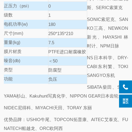
正压力（psi）
0
斯、SERIC索莱克
级数
1
SONIC索尼克、SAN
电机功率(w)
180
KO三高、NEWKON
尺寸(mm)
250*135*210
新光、HAYASHI 林
重量(kg)
7.5
时计、NPM日脉
膜片材质
PTFE进口耐腐橡胶
NS日本科学、DRY-
噪音(db)
＜50
CABI东利繁、TOKI
类型
防腐型
SANGYO东机
功能
负压
SIBATA柴田、SUGI
YAMA杉山、Kakuhunt写真化学、NIPPON GEAR日本齿轮
NIDEC尼得科、MIYACHI天田、TORAY 东丽
优势品牌：USHIO牛尾、TOPCON拓普康、AITEC艾泰克、FU
NATECH船越龙、ORC欧阿西