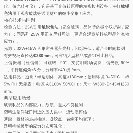
仪、偏光畸变仪），它是基于光偏转原理的精密检测设备，主打
敏锐
色法
用于观察玻璃等透明材料的微小变形 / 应力。
核心技术与区别
检测方法：25WS 用
敏锐色法
（适合玻璃、晶体等的微小双折射 / 应
力）；同系列 25W 用正交尼科耳法（更适合观察塑料成型品的流动
应力）。
光源：32W+15W 圆形逆变器荧光灯，闪烁极低，适合长时间检测；
有效视场直径达
Φ280mm
，可容纳大型样品或多组对比样品。
上偏振器（检偏镜）可旋转 ±90°，支持明暗场切换；偏光度 90%
+，平行度偏角≤3 分，分辨率≥40 线 /mm。
适用样品：透明 / 半透明体，高度≤130mm；使用环境 0–50°C，≤8
5% RH 无凝露；电源 AC100V 50/60Hz；尺寸 W380×D445×H250
mm。
典型应用场景
玻璃制品的内部应力、划痕、退火不良检测；
塑料注塑件浇口附近的应力集中、流动痕评估；
薄膜、板材的热封接缝、凝胶点、卷绕不均变形；
透明机械模型的应力分布可视化；