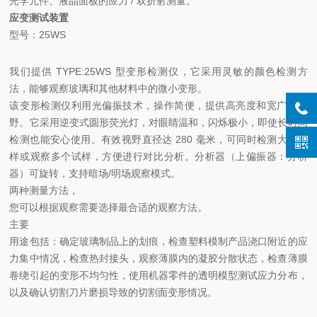
光学元件、液晶面板的应力 / 双折射测量。
应变测试装置
型号：25WS
我们提供 TYPE:25WS 型变形检测仪，它采用灵敏的颜色检测方
法，能够观察玻璃和其他材料中的微小变形。
该变形检测仪利用光偏振技术，操作简便，提供高亮度和宽广的视
野。它采用逆变式圆形荧光灯，对眼睛温和，闪烁极小，即使长时间
检测也能安心使用。有效视野直径达 280 毫米，可同时检测大型试
样或观察多个试样，方便进行对比分析。分析器（上偏振器：分析
器）可旋转，支持暗场/明场观察模式。
两种测量方法，
您可以根据观察需要选择最合适的观察方法。
主要
用途包括：确定玻璃制品上的划痕，检查塑料模制产品浇口附近的应
力集中情况，检查热封接头，观察薄膜内的凝胶分散状态，检查薄膜
卷绕引起的变形不均匀性，使用机器零件的透明模型测试应力分布，
以及确认切割刀片磨损导致的切割面变形情况。