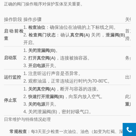
正确的阀门操作顺序对保护泵体至关重要。
操作阶段
操作步骤
关键
1.
：确保油位在油镜的上下标线之间。
检查油位
首加
启动前检
2.
：确认
关闭，
检查阀门状态
真空阀(A)
泄漏阀(B)
查
滑。
开启。
1.
。
关闭泄漏阀(B)
启动泵
2.
，连接被抽容器。
务必
打开真空阀(A)
3.
开关。
开启电源
1. 注意听运行声音是否异常。
出现
运行监控
2. 观察油温，正常连续运行时约为70-80℃。
1.
，断开与容器的连接。
关闭真空阀(A)
2.
，向泵内放入空气。
此顺
快速打开泄漏阀(B)
停止泵
3.
开关。
关闭电源
重启
4. 关闭泄漏阀(B)，密封好吸气口。
日常维护与特殊情况处理
常规检查
：每3天至少检查一次油位、油色（如变为红褐、深棕或