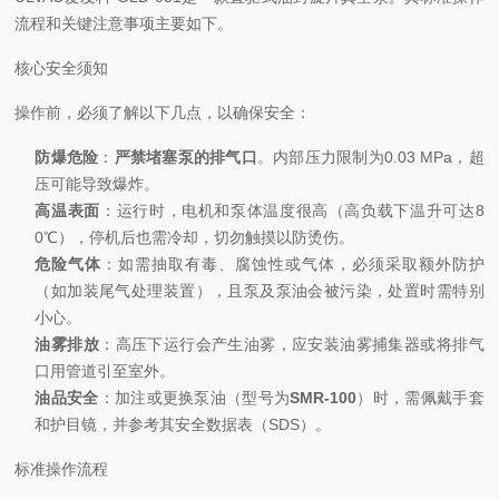
流程和关键注意事项主要如下。
核心安全须知
操作前，必须了解以下几点，以确保安全：
防爆危险
：
严禁堵塞泵的排气口
。内部压力限制为0.03 MPa，超
压可能导致爆炸。
高温表面
：运行时，电机和泵体温度很高（高负载下温升可达8
0℃），停机后也需冷却，切勿触摸以防烫伤。
危险气体
：如需抽取有毒、腐蚀性或气体，必须采取额外防护
（如加装尾气处理装置），且泵及泵油会被污染，处置时需特别
小心。
油雾排放
：高压下运行会产生油雾，应安装油雾捕集器或将排气
口用管道引至室外。
油品安全
：加注或更换泵油（型号为
SMR-100
）时，需佩戴手套
和护目镜，并参考其安全数据表（SDS）。
标准操作流程