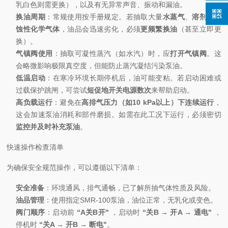
乳白色则需更换），以及有无异常声音、振动和漏油。
换油周期
：常规使用按手册规定。若抽取大量
水蒸气
、
溶剂
或
腐
蚀性化学气体
，油品会迅速劣化，必须
更频繁换油
（甚至立即更
换）。
气镇阀使用
：抽取可凝性蒸汽（如水汽）时，应
打开气镇阀
。这
会略微影响极限真空度，但能防止蒸汽凝结污染泵油。
低温启动
：在寒冷环境长期停机后，油可能变粘。若启动困难或
过载保护跳闸，可尝试
短促地开关电源数次
来帮助启动。
高负载运行
：避免在
高排气压力（如10 kPa以上）下连续运行
，
这会加速泵油消耗和部件磨损。如需在此工况下运行，必须密切
监控并及时补充泵油
。
快速操作检查清单
为确保安全规范操作，可以遵循以下清单：
安全准备
：环境通风，排气通畅，已了解所抽气体性质及风险。
油品管理
：使用指定SMR-100泵油，油位正常，无乳化或变色。
阀门顺序
：启动前
“A关B开"
，启动时
“关B → 开A → 通电"
，
停机时
“关A → 开B → 断电"
。