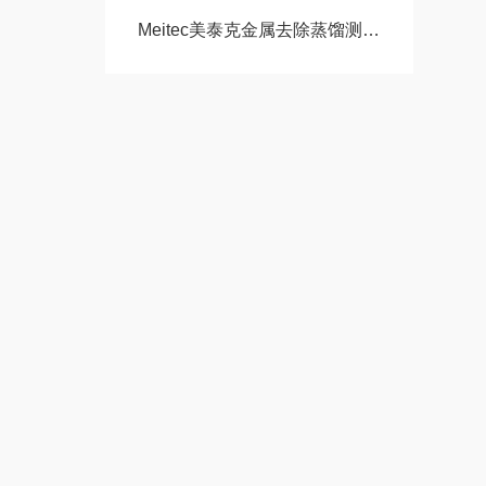
Meitec美泰克金属去除蒸馏测试仪ADM-SWT的技术特点与应用分析