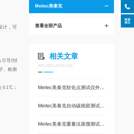
Meitec美泰克
查看全部产品
准设计，可
相关文章
输入引导功能；能模拟跟踪显示升温与测试时间的函数曲线，具备英文
RELATED ARTICLES
子、检测闪点并打印测试数据，测试臂可自动升降。
.1℃；加热速率符合 GB/T 3536 和 ASTM D92 标准；点火方
Meitec美泰克软化点测试仪外加热式ASP-MG2的技术特性与应用研究
Meitec美泰克自动碳残留测试仪ACR-2B的工作原理与技术解析
Meitec美泰克重量法蒸馏测试仪ADM-1WT的技术研究与分析