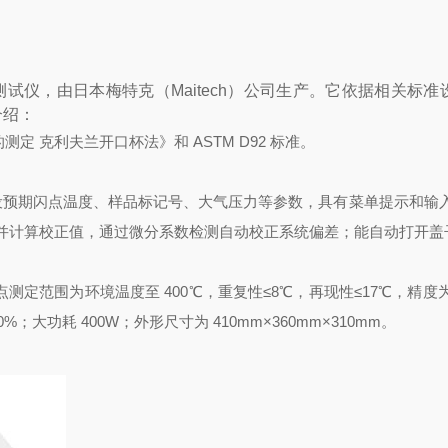
点测试仪，由日本梅特克（Maitech）公司生产。它依据相关标
介绍：
点的测定 克利夫兰开口杯法》和 ASTM D92 标准。
可预设预期闪点温度、样品标记号、大气压力等参数，具有菜单提示和
并计算校正值，通过微分系数检测自动校正系统偏差；能自动打开盖
；闪点测定范围为环境温度至 400℃，重复性≤8℃，再现性≤17℃，精度为 0
%；大功耗 400W；外形尺寸为 410mm×360mm×310mm。