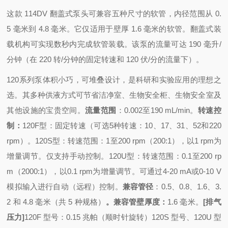
这款 114DV 翻盖式泵头可兼容五种尺寸的软管，内径范围从 0.
5 毫米到 4.8 毫米。它仅适用于壁厚 1.6 毫米的软管。
翻盖式装
载机构可实现数秒内完成软管装载。该泵的流量可达 190 毫升/
分钟（在 220 转/分钟的固定转速和 120 伏/分的流量下）。
120系列泵体积小巧，可堆叠设计，是科研和实验应用的理想之
选。其多种供液方式
可节省洁净室、生物安全柜、生物安全室及
其他设施的宝贵空间。
流量范围
：0.002至190 mL/min。
转速控
制：
120F型：固定转速（可选5种转速：10、17、31、52和220
rpm）
。120S型：转速范围：1至200 rpm（200:1），以1 rpm为
增量调节。仅支持手动控制。120U
型：转速范围：0.1至200 rp
m（2000:1），以0.1 rpm为增量调节。可通过4-20 mA或0-10 V
模拟输入进行自动（远程）控制。
兼容管径
：0.5、0.8、1.6、3.
2 和 4.8 毫米（共 5 种规格）
。兼容管壁厚度：
1.6 毫米。
[排气
压力]
120F 型号：0.15 兆帕（顺时针旋转）
120S 型号、120U 型