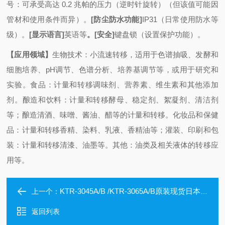
号：可承受高达 0.2 兆帕的压力（逆时针旋转）（但该值可能因
管材和使用条件而异）。
[防尘防水功能]
IP31（日常使用防水等
级）。
[显示语言]
英语等
。[安全]
键盘锁（设置保护功能）。
【应用领域】
生物技术：小流速转移，适用于色谱抽吸、发酵和
细胞培养、pH调节、色谱分析、培养基调节等，或用于研究和
实验。
食品：计量和转移调味剂、营养素、维生素和其他添加
剂
。酿造和饮料：计量和转移酵母、稳定剂、絮凝剂、清洁剂
等；酿造清酒、味噌、酱油、醋等的计量和转移。
化妆品和保健
品：计量和转移香精、染料、乳液、香精油等；灌装
、印刷和包
装：计量和转移清漆、油墨等。
其他：油类及相关液体的转移应
用等。
KTR-3045A/B /KTR-3065A/B原装现货日本ALP高压蒸汽灭菌器
上一个：
返回列表