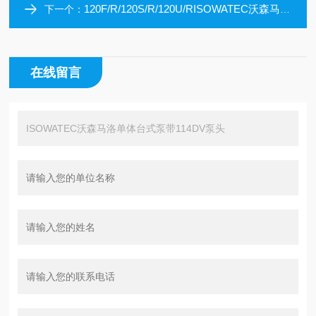
120F/R/120S/R/120U/RISOWATEC沃森马洛单体台式泵带102R泵头
下一个：
在线留言