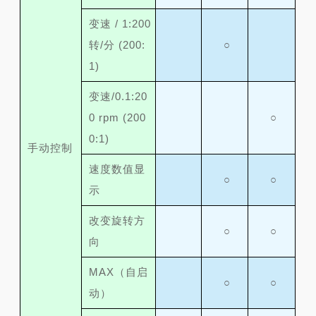
变速 / 1:200
转/分 (200:
○
1)
变速/0.1:20
0 rpm (200
○
0:1)
手动
控制
速度数值显
○
○
示
改变旋转方
○
○
向
MAX（自启
○
○
动）