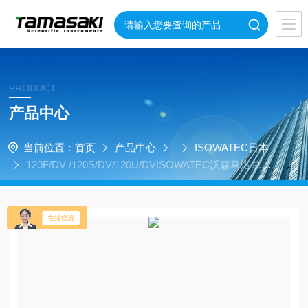
PRODUCT
产品中心
当前位置：
首页
产品中心
ISOWATEC日本
120F/DV /120S/DV/120U/DVISOWATEC沃森马洛单体
台式泵带114DV泵头