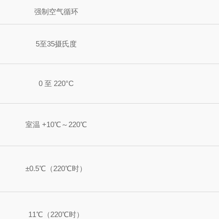
强制空气循环
5至35摄氏度
0 至 220°C
室温 +10℃～220℃
±0.5℃（220℃时）
11℃（220℃时）