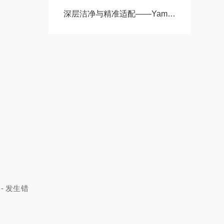
深层洁净与精准适配——Yamato雅马拓AW31移液管清洗器工作原理解析
- 发生错