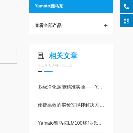
Yamato雅马拓
查看全部产品
相关文章
RELATED ARTICLES
多级净化赋能精准实验——Yamato雅马拓WG252纯水制造装置工作原理解析
便捷高效的实验室搅拌解决方案——Yamato雅马拓MT-31触动式搅拌器技术解析
Yamato雅马拓LM100烧瓶搅拌器 技术参数及核心特性解析