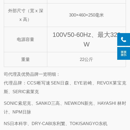
外部尺寸（宽 x 深
300×460×250毫米
x 高）
100V
50-60Hz、最大320
电源容量
W
重量
22公斤
司代理及优势品牌一览明细：
代理品牌：CCS晰写速
SEN日森、EYE岩崎、REVOX莱宝克
斯、SERIC索莱克
SONIC索尼克、SANKO三高、NEWKON新光、HAYASHI 林时
计、NPM日脉
NS日本科学、DRY-CABI东利繁、TOKISANGYO东机