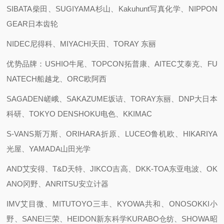
SIBATA柴田、SUGIYAMA杉山、Kakuhunt写真化学、NIPPON
GEAR日本齿轮
NIDEC尼得科、MIYACHI天田、TORAY 东丽
优势品牌：USHIO牛尾、TOPCON拓普康、AITEC艾泰克、FU
NATECH船越龙、ORC欧阿西
SAGADEN嵯峨、SAKAZUME坂诘、TORAY东丽、DNP大日本
科研、TOKYO DENSHOKU电色、KKIMAC
S-VANS斯万斯、ORIHARA折原、LUCEO鲁机欧、HIKARIYA
光屋、YAMADA山田光学
AND艾安得、T&D天特、JIKCO吉高、DKK-TOA东亚电波、OK
ANO冈野、ANRITSU安立计器
IMV艾目微、MITUTOYO三丰、KYOWA共和、ONOSOKKI小
野、SANEI三荣、HEIDON新东科学KURABO仓纺、SHOWA昭