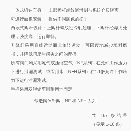
一体式锻造车身
上部阀杆螺纹润滑剂与系统介质隔离
可进行面板安装
提供不同颜色的把手
两段式阀杆设计：上阀杆螺纹经冷轧处理，下阀杆经淬火处
理，强度高，运行顺畅。
升降杆采用直线运动而非旋转运动，可限度地减少填料磨
损，并降低阀座与阀尖之间的摩擦。
所有阀门均采用氮气或压缩空气（NF系列）在允许工作压力
下进行泄漏测试，或采用水（NFH系列）在1.1倍允许工作压
力下进行泄漏测试。
手柄采用双锁销牢固耐用地固定
锻造阀体针阀，NF 和 NFH 系列
共 167 条结果
（显示 1-10 条）