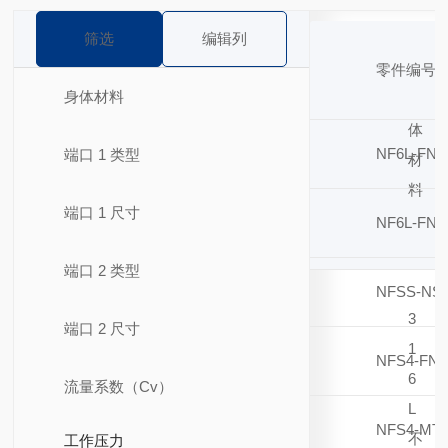
筛选
编辑列
零件编号
身体材料
身
体
NF6L-FNS
端口 1 类型
材
料
端口 1 尺寸
NF6L-FNS
端口 2 类型
NFSS-NS4
3
端口 2 尺寸
1
NFS4-FNS
6
流量系数（Cv）
L
NFS4-MTS
不
工作压力