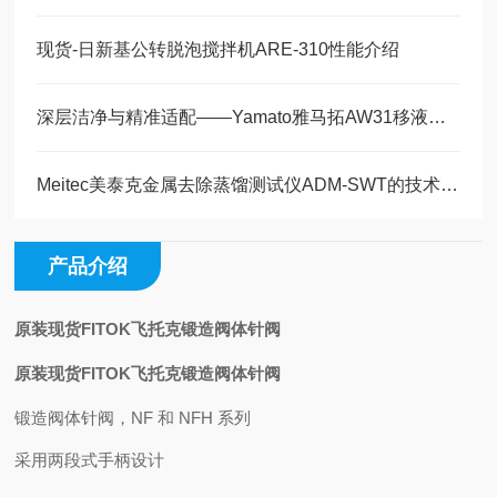
现货-日新基公转脱泡搅拌机ARE-310性能介绍
深层洁净与精准适配——Yamato雅马拓AW31移液管清洗器工作原理解析
Meitec美泰克金属去除蒸馏测试仪ADM-SWT的技术特点与应用分析
产品介绍
原装现货FITOK飞托克锻造阀体针阀
原装现货FITOK飞托克锻造阀体针阀
锻造阀体针阀，NF 和 NFH 系列
采用两段式手柄设计