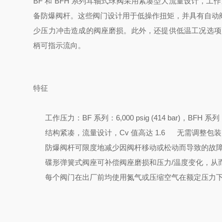
BF 和 BFH 系列耳轴式球阀采用紧凑型大流量设计，工作压力高
备防爆阀杆。这些阀门设计用于低操作扭矩，并具有自动
少压力冲击造成的阀座磨损。此外，还提供低温工况选项以及适
柄可指示流向。
特征
工作压力：BF 系列：6,000 psig (414 bar)，BFH 系列：10,
结构紧凑，流量设计，Cv 值高达 1.6
无需调整包装
防爆阀杆可限度地减少因阀杆移动或松动而导致的故
碟形弹簧式阀座可补偿阀座磨损和压力/温度变化，从
每个阀门在出厂前均使用氮气或压缩空气在额定压力