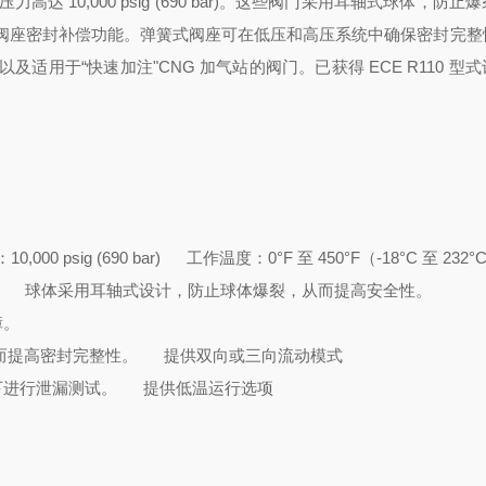
达 10,000 psig (690 bar)。这些阀门采用耳轴式球体，防止
阀座密封补偿功能。弹簧式阀座可在低压和高压系统中确保密封完整
用于“快速加注"CNG 加气站的阀门。已获得 ECE R110 型
000 psig (690 bar)
工作温度：0°F 至 450°F（-18°C 至 232°
球体采用耳轴式设计，防止球体爆裂，从而提高安全性。
障。
而提高密封完整性。
提供双向或三向流动模式
下进行泄漏测试。
提供低温运行选项