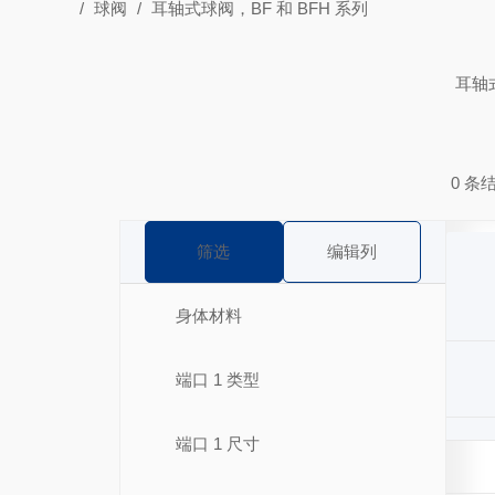
/
球阀
/
耳轴式球阀，BF 和 BFH 系列
耳轴式
0 条
筛选
编辑列
身体材料
端口 1 类型
端口 1 尺寸