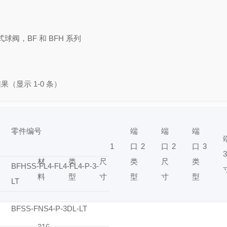
球阀，BF 和 BFH 系列
结果（显示 1-0 条）
零件编号
身
端
端
端
端
端
体
口 1
口 1
口 2
口 2
口 3
材
类
尺
类
尺
类
BFHSS-FL4-FL4-FL4-P-3-
料
型
寸
型
寸
型
LT
BFSS-FNS4-P-3DL-LT
316