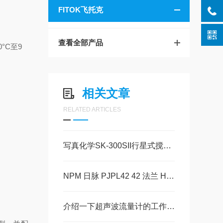
FITOK飞托克
查看全部产品
0°C至9
相关文章
RELATED ARTICLES
写真化学SK-300SII行星式搅拌脱泡装置玉科代理现货
NPM 日脉 PJPL42 42 法兰 HB 混合式一体化直线步进电机详情
介绍一下超声波流量计的工作原理