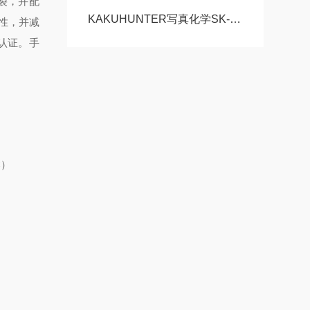
爆裂，并配
KAKUHUNTER写真化学SK-1100T搅拌机高品质材料专用
性，并减
式认证。手
C）