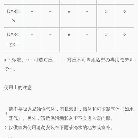
DA-81
－
－
●
－
○
○
S
DA-81
－
－
●
－
○
○
※
SK
●：标准、○：可选对应、－：对应不可
※
組込型の専用モデル
です。
使用上的注意
请不要吸入腐蚀性气体，有机溶剂，液体和可冷凝气体（如水
１
蒸气）。
另外，请确保污垢和灰尘不会进入泵内部。
２
仅供室内使用
请勿安装在下雨或淹水的地方或室外。