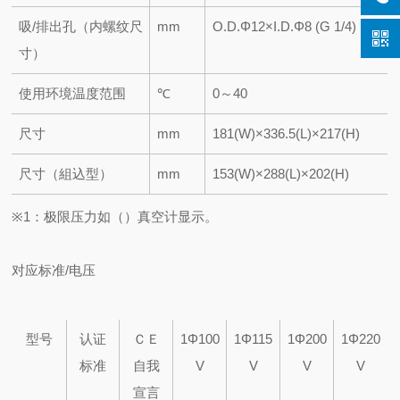
吸/排出孔（内螺纹尺
mm
O.D.Φ12×I.D.Φ8 (G 1/4)
寸）
使用环境温度范围
℃
0～40
尺寸
mm
181(W)×336.5(L)×217(H)
尺寸（組込型）
mm
153(W)×288(L)×202(H)
※1
：极限压力如（）真空计显示。
对应标准/电压
型号
认证
ＣＥ
1Φ
100
1Φ
115
1Φ
200
1Φ
220
标准
自我
V
V
V
V
宣言