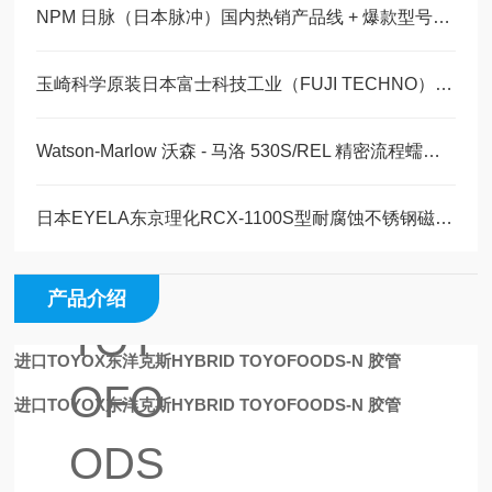
NPM 日脉（日本脉冲）国内热销产品线 + 爆款型号汇总 玉崎科学原装供应
玉崎科学原装日本富士科技工业（FUJI TECHNO）HYSC‑JS‑40
食品,耐油
Watson-Marlow 沃森 - 马洛 530S/REL 精密流程蠕动泵 产品详情介绍
用胶管
HYB
日本EYELA东京理化RCX-1100S型耐腐蚀不锈钢磁力搅拌器工作原理
RID
产品介绍
TOY
进口TOYOX东洋克斯HYBRID TOYOFOODS-N 胶管
OFO
进口TOYOX东洋克斯HYBRID TOYOFOODS-N 胶管
ODS