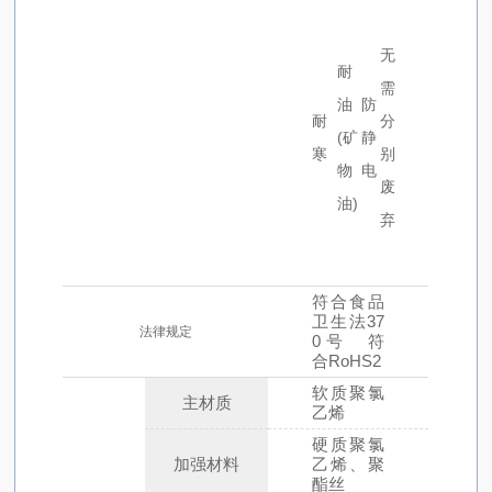
无
耐
需
油
防
耐
分
(矿
静
寒
别
物
电
废
油)
弃
符合食品
卫生法37
法律规定
0号 符
合RoHS2
软质聚氯
主材质
乙烯
硬质聚氯
加强材料
乙烯、聚
酯丝