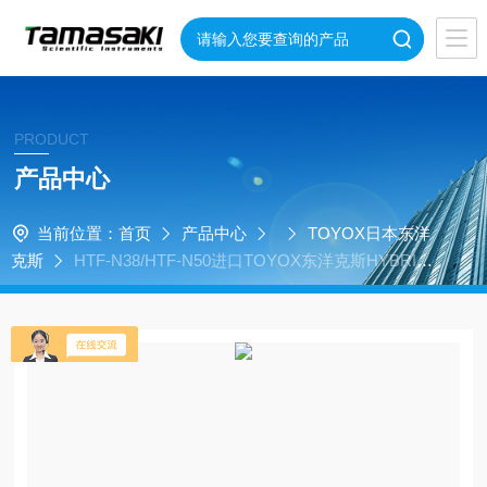
PRODUCT
产品中心
当前位置：
首页
产品中心
TOYOX日本东洋
克斯
HTF-N38/HTF-N50进口TOYOX东洋克斯HYBRID T
OYOFOODS-N 胶管