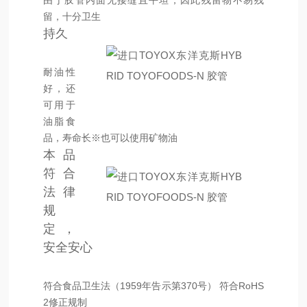
由于胶管内面无接缝且平坦，因此残留物不易残
留，十分卫生
持久
耐油性
好，还
可用于
油脂食
品，寿命长
※也可以使用矿物油
本品
符合
法律
规
定，
安全安心
符合食品卫生法（1959年告示第370号） 符合RoHS
2修正规制