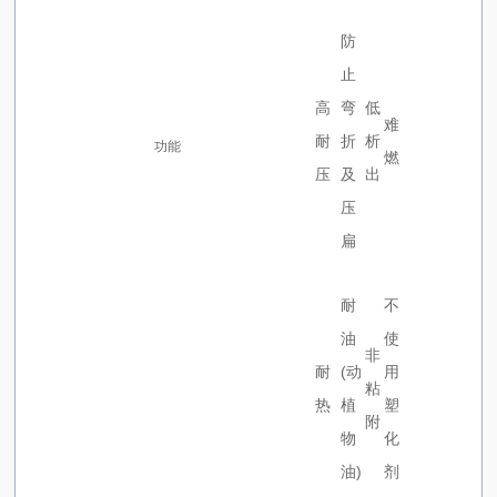
防
止
高
弯
低
难
耐
折
析
功能
燃
压
及
出
压
扁
耐
不
油
使
非
耐
(动
用
粘
热
植
塑
附
物
化
油)
剂