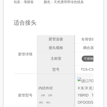
包装：薄膜卷 颜色：天然透明带绿色线条
适合接头
胶管连接
专用管箍
接头规格
耦合器
胶管详情
主材质
不锈钢
型号
TC6-CSN
内径
外径
胶管型号
（m
（m
m）
m）