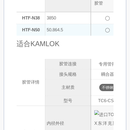
HTF-N38
38
50
◯
HTF-N50
50.8
64.5
◯
适合KAMLOK
胶管连接
专用管箍
接头规格
耦合器
胶管详情
主材质
不锈钢
型号
TC6-CSN
内径
外径