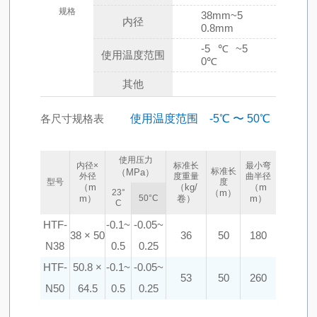
规格
38mm~5
内径
0.8mm
-5℃~5
使用温度范围
0℃
其他
各尺寸规格表
使用温度范围 -5℃ 〜 50℃
使用压力
内径×
标准长
最小弯
标准长
（MPa）
外径
度重量
曲半径
型号
度
（m
（kg/
（m
23°
（m）
m）
50°C
卷）
m）
C
HTF-
-0.1~
-0.05~
38 × 50
36
50
180
N38
0.5
0.25
HTF-
50.8 ×
-0.1~
-0.05~
53
50
260
N50
64.5
0.5
0.25