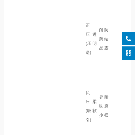
正
耐
防
压
透
药
结
(压
明
品
露
送)
负
异
耐
压
柔
味
磨
(吸
软
少
损
引)