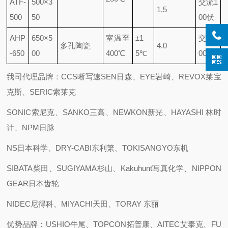
ATF-
500×3
交流1
1.5
500
50
00伏
AHP
650×5
室温至
±1
交流2
多孔陶瓷
4.0
-650
00
400℃
5℃
00伏
我司代理品牌：CCS晰写速
SEN日森、EYE岩崎、REVOX莱宝
克斯、SERIC索莱克
SONIC索尼克、SANKO三高、NEWKON新光、HAYASHI 林时
计、NPM日脉
NS日本科学、DRY-CABI东利繁、TOKISANGYO东机
SIBATA柴田、SUGIYAMA杉山、Kakuhunt写真化学、NIPPON
GEAR日本齿轮
NIDEC尼得科、MIYACHI天田、TORAY 东丽
优势品牌：USHIO牛尾、TOPCON拓普康、AITEC艾泰克、FU