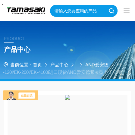
・
・
・
・
・
・
・
・
PRODUCT
产品中心
当前位置：
首页
产品中心
AND爱安德
EK
-120i/EK-200i/EK-4100i进口现货AND爱安德紧凑型电子天平