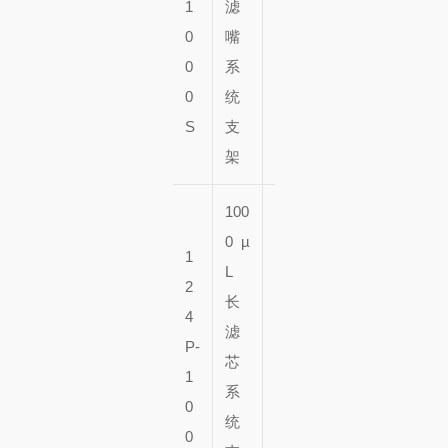
1
滤
1
个
0
嘴
0
架
0
系
个
子
0
统
架
S
支
子
架
100
0 µ
1
9
L
2
6
长
4
瓶
5
滤
P-
x
0
芯
1
1
个
系
0
0
架
统
0
个
子