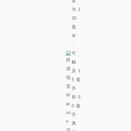
度
为 1
30
毫
米
，
可
触
及 1
5 毫
升
和 5
0 毫
升
离