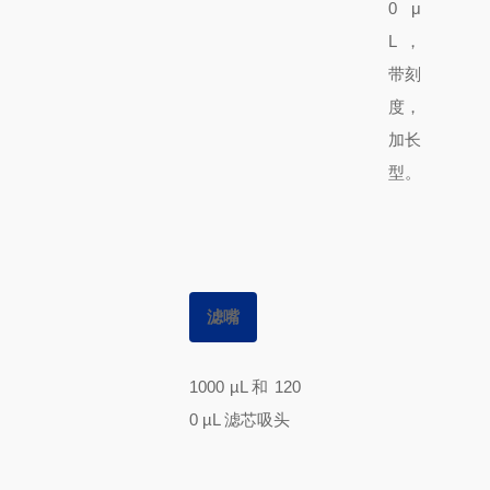
0 μ
L，
带刻
度，
加长
型。
滤嘴
1000 µL 和 120
0 µL 滤芯吸头