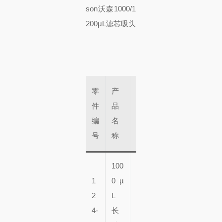
零
产
大
件
品
数
盒
编
名
量
子
号
称
100
9
1
0 µ
6
2
L
瓶
5
4-
长
x
0