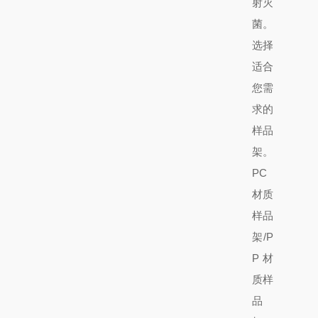
射灭
菌。
选择
适合
您需
求的
样品
架。
PC
材质
样品
架/P
P材
质样
品