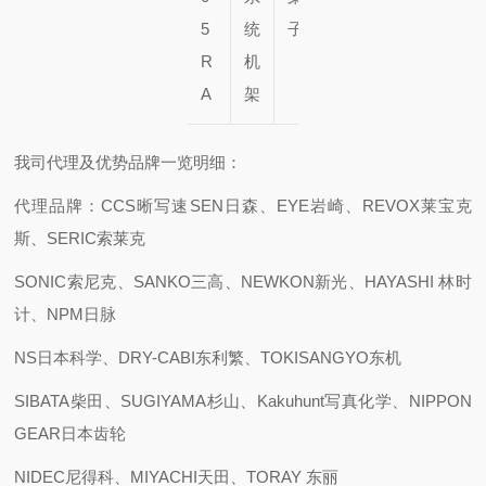
5
统
子
子
R
机
A
架
我司代理及优势品牌一览明细：
代理品牌：CCS晰写速
SEN日森、EYE岩崎、REVOX莱宝克
斯、SERIC索莱克
SONIC索尼克、SANKO三高、NEWKON新光、HAYASHI 林时
计、NPM日脉
NS日本科学、DRY-CABI东利繁、TOKISANGYO东机
SIBATA柴田、SUGIYAMA杉山、Kakuhunt写真化学、NIPPON
GEAR日本齿轮
NIDEC尼得科、MIYACHI天田、TORAY 东丽