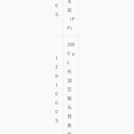
支
0
架
架
S
子
（P
P）
100
0 µ
9
1
L
6
2
长
片
5
6-
滤
x
0
1
芯
1
个
0
吸
0
盘
0
头
个
子
0
替
盘
S
换
子