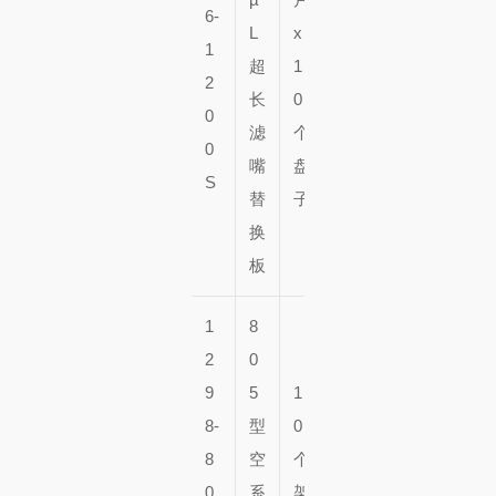
6-
L
x
0
1
超
1
个
2
长
0
盘
0
滤
个
子
0
嘴
盘
S
替
子
换
板
1
8
2
0
9
5
1
5
8-
型
0
0
8
空
个
个
0
系
架
架