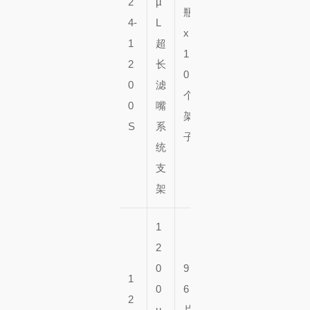
2
µ
瓶
5
4-
L
x
0
1
超
1
个
2
长
0
架
0
滤
个
子
0
嘴
架
S
系
子
统
支
架
1
2
0
9
1
0
6
2
µ
片
5