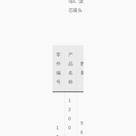
零
产
大
件
品
数
盒
编
名
量
子
号
称
1
2
0
9
1
0
6