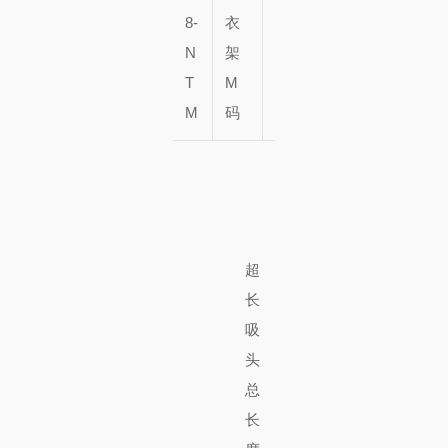
1
8-
衣
━
件
N
架
T
M
M
码
超
长
吸
头
总
长