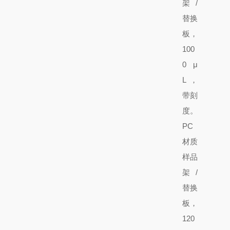
架/
替换
板
，
100
0 μ
L，
带刻
度。
PC
材质
样品
架/
替换
板
，
120