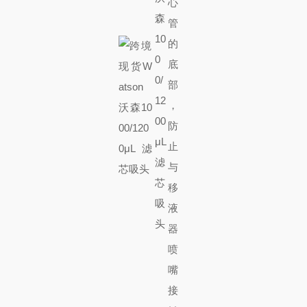
心
管
的
底
部
，
防
止
与
移
液
器
喷
嘴
接