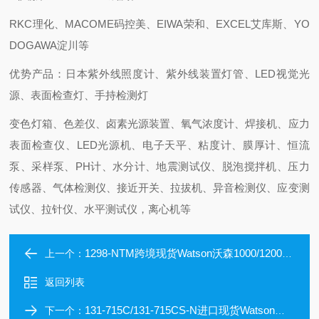
RKC理化、MACOME码控美、EIWA荣和、EXCEL艾库斯、YO
DOGAWA淀川等
优势产品：日本紫外线照度计、紫外线装置灯管、LED视觉光
源、表面检查灯、手持检测灯
变色灯箱、色差仪、卤素光源装置、氧气浓度计、焊接机、应力
表面检查仪、LED光源机、电子天平、粘度计、膜厚计、恒流
泵、采样泵、PH计、水分计、地震测试仪、脱泡搅拌机、压力
传感器、气体检测仪、接近开关、拉拔机、异音检测仪、应变测
试仪、拉针仪、水平测试仪，离心机等
1298-NTM跨境现货Watson沃森1000/1200μL滤芯吸头
上一个：
返回列表
131-715C/131-715CS-N进口现货Watson沃森超微管
下一个：